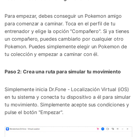
Recupera y transfiere datos fácilmente
Tecnología IA: sin conocimientos técnicos
Para empezar, debes conseguir un Pokemon amigo
Prueba Online
Abrir App
para comenzar a caminar. Toca en el perfil de tu
entrenador y elige la opción "Compañero". Si ya tienes
un compañero, puedes cambiarlo por cualquier otro
Pokemon. Puedes simplemente elegir un Pokemon de
tu colección y empezar a caminar con él.
Paso 2: Crea una ruta para simular tu movimiento
Simplemente inicia Dr.Fone - Localización Virtual (iOS)
en tu sistema y conecta tu dispositivo a él para simular
tu movimiento. Simplemente acepte sus condiciones y
pulse el botón "Empezar".