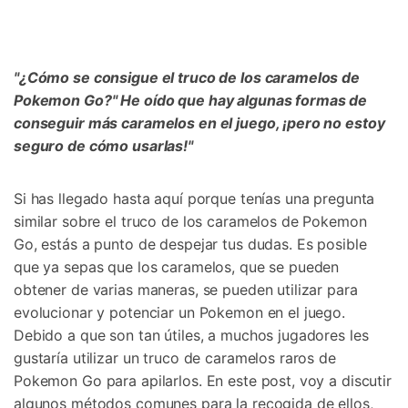
Gestor de Datos
Iniciar sesión
Reparación de Móviles
"¿Cómo se consigue el truco de los caramelos de
Protección del Móvil
Pokemon Go?" He oído que hay algunas formas de
conseguir más caramelos en el juego, ¡pero no estoy
Encuentra Más Soluciones
seguro de cómo usarlas!"
Si has llegado hasta aquí porque tenías una pregunta
similar sobre el truco de los caramelos de Pokemon
Go, estás a punto de despejar tus dudas. Es posible
que ya sepas que los caramelos, que se pueden
obtener de varias maneras, se pueden utilizar para
evolucionar y potenciar un Pokemon en el juego.
Debido a que son tan útiles, a muchos jugadores les
gustaría utilizar un truco de caramelos raros de
Pokemon Go para apilarlos. En este post, voy a discutir
algunos métodos comunes para la recogida de ellos,