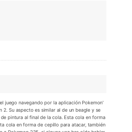
Contáctanos
BFCM
HEIC a JPG
Ubicación Virtual
 usado
e
on
Cambio de ubicación iOS y
Android
 el juego navegando por la aplicación Pokemon'
. Su aspecto es similar al de un beagle y se
e pintura al final de la cola. Esta cola en forma
a cola en forma de cepillo para atacar, también