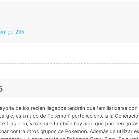
Borrador de Datos
paldar SMS iPhone
Marketing WhatsApp 
Convierte varias fotos 
de iTunes
paldar y restaurar WhatsApp
Guía para vender móvil
Borrador de
Borrador d
Pruébalo Gratis
gratis
taurar WhatsApp Google Drive
Día Nacional de Pokém
iPhone
Android
res de iTunes
 Mundial del Backup
on' go 235
5
ría de los recién llegados tendrán que familiarizarse con
le, es un tipo de Pokemon' perteneciente a la Generación 2
te fijas bien, verás que también hay algo que parecen gotas d
char contra otros grupos de Pokemon. Además de utilizar est