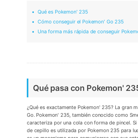
Transferir datos iPhone
Res
Reparación 
Transferir datos Samsung
Res
Comienza online ahora
Qué es Pokemon' 235
Pruébalo Gratis
Transferir datos Huawei
Res
Solucionar erro
Cómo conseguir el Pokemon' Go 235
Transferir WhatsApp Business
Día
Una forma más rápida de conseguir Pokem
Comienza online ahora
Comienza online ahora
Comienza online ahora
Qué pasa con Pokemon' 23
¿Qué es exactamente Pokemon' 235? La gran mayo
Go. Pokemon' 235, también conocido como Smearg
caracteriza por una cola con forma de pincel. Si 
de cepillo es utilizada por Pokemon 235 para lu