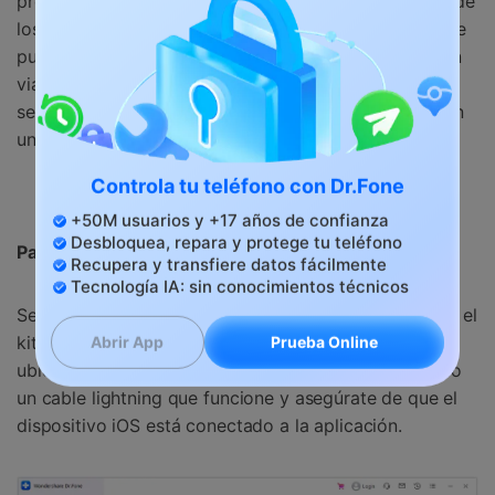
produzca ninguna prohibición o detección por parte de
los desarrolladores de Pokemon Go. La ventaja es que
puedes capturar estos Pokemons sin gastar dinero en
viajes, y también ahorrar tu energía y tiempo. Puedes
seguir los siguientes pasos para atrapar Pokemon con
un solo clic para ir a cualquier lugar sin moverte.
Controla tu teléfono con Dr.Fone
Descargar Para Mac
+50M usuarios y +17 años de confianza
Desbloquea, repara y protege tu teléfono
Paso 1: Burlarse de la ubicación de Quirk:
Recupera y transfiere datos fácilmente
Tecnología IA: sin conocimientos técnicos
Se puede jugar a Pokemon Go sin moverse utilizando el
kit de herramientas de Dr. Fone. Para simular la
Prueba Online
Abrir App
ubicación, abre la función Ubicación Virtual utilizando
un cable lightning que funcione y asegúrate de que el
dispositivo iOS está conectado a la aplicación.