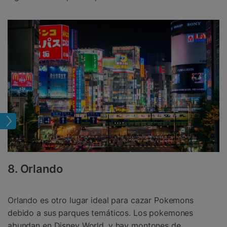
tual
8. Orlando
Orlando es otro lugar ideal para cazar Pokemons
debido a sus parques temáticos. Los pokemones
abundan en Disney World, y hay montones de