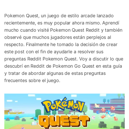
Gestor de Datos
Iniciar sesión
Reparación de Móviles
Pokemon Quest, un juego de estilo arcade lanzado
recientemente, es muy popular ahora mismo. Aprendí
Protección del Móvil
mucho cuando visité Pokemon Quest Reddit y también
observé que muchos jugadores están perplejos al
respecto. Finalmente he tomado la decisión de crear
Encuentra Más Soluciones
este post con el fin de ayudarle a resolver sus
preguntas Reddit Pokemon Quest. Voy a discutir lo que
descubrí en Reddit de Pokemon Go Quest en esta guía
y tratar de abordar algunas de estas preguntas
frecuentes sobre el juego.