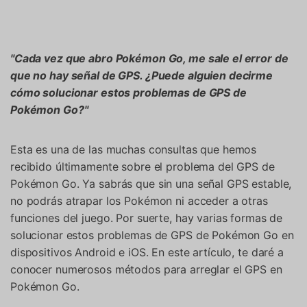
Gestor de Datos
Iniciar sesión
Reparación de Móviles
"Cada vez que abro Pokémon Go, me sale el error de
Protección del Móvil
que no hay señal de GPS. ¿Puede alguien decirme
cómo solucionar estos problemas de GPS de
Encuentra Más Soluciones
Pokémon Go?"
Esta es una de las muchas consultas que hemos
recibido últimamente sobre el problema del GPS de
Pokémon Go. Ya sabrás que sin una señal GPS estable,
no podrás atrapar los Pokémon ni acceder a otras
funciones del juego. Por suerte, hay varias formas de
solucionar estos problemas de GPS de Pokémon Go en
dispositivos Android e iOS. En este artículo, te daré a
conocer numerosos métodos para arreglar el GPS en
Pokémon Go.