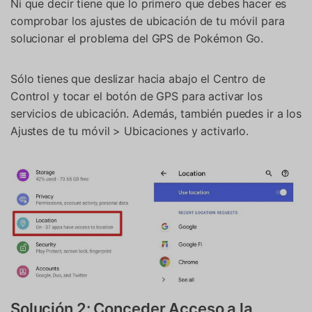
Ni que decir tiene que lo primero que debes hacer es
Controla tu teléfono con Dr.Fone
comprobar los ajustes de ubicación de tu móvil para
+50M usuarios y +17 años de confianza
solucionar el problema del GPS de Pokémon Go.
Desbloquea, repara y protege tu teléfono
Recupera y transfiere datos fácilmente
Tecnología IA: sin conocimientos técnicos
Sólo tienes que deslizar hacia abajo el Centro de
Control y tocar el botón de GPS para activar los
servicios de ubicación. Además, también puedes ir a los
Prueba Online
Abrir App
Ajustes de tu móvil > Ubicaciones y activarlo.
Solución 2: Conceder Acceso a la