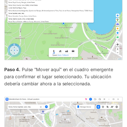
Controla tu teléfono con Dr.Fone
+50M usuarios y +17 años de confianza
Desbloquea, repara y protege tu teléfono
Recupera y transfiere datos fácilmente
Tecnología IA: sin conocimientos técnicos
Prueba Online
Abrir App
Paso 4.
Pulse "Mover aquí" en el cuadro emergente
para confirmar el lugar seleccionado. Tu ubicación
debería cambiar ahora a la seleccionada.