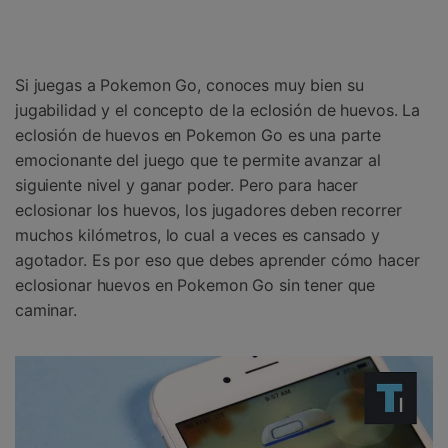
Gestor de Datos
Iniciar sesión
Reparación de Móviles
Si juegas a Pokemon Go, conoces muy bien su
Protección del Móvil
jugabilidad y el concepto de la eclosión de huevos. La
eclosión de huevos en Pokemon Go es una parte
Encuentra Más Soluciones
emocionante del juego que te permite avanzar al
siguiente nivel y ganar poder. Pero para hacer
eclosionar los huevos, los jugadores deben recorrer
muchos kilómetros, lo cual a veces es cansado y
agotador. Es por eso que debes aprender cómo hacer
eclosionar huevos en Pokemon Go sin tener que
caminar.