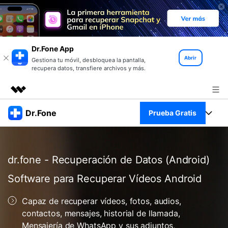
Dr.Fone App
Abrir
Gestiona tu móvil, desbloquea la pantalla,
recupera datos, transfiere archivos y más.
Productos destacados
Dr.Fone
Prueba Gratis
Creatividad digital con AIGC
Empresas
Kit Completo
Utilidades
Resumen
dr.fone - Recuperación de Datos (Android)
Quiénes somos
Ver Kit Completo >
Productos
Soluciones
Software para Recuperar Vídeos Android
Sala de prensa
Para PC
Recursos
Capaz de recuperar vídeos, fotos, audios,
contactos, mensajes, historial de llamada,
Tienda
Para Celular
Descubre lo mejor de Dr.Fone
Mensajería de WhatsApp y sus adjuntos,
Blog