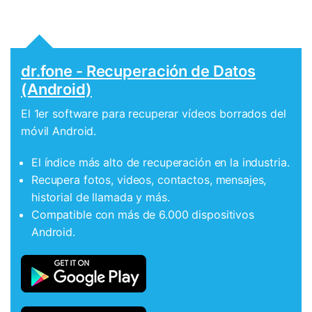
dr.fone - Recuperación de Datos
(Android)
El 1er software para recuperar vídeos borrados del
móvil Android.
El índice más alto de recuperación en la industria.
Recupera fotos, videos, contactos, mensajes,
historial de llamada y más.
Compatible con más de 6.000 dispositivos
Android.