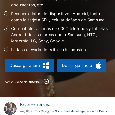
documentos, etc.
Herramientas Online
Guías
Transferencia de Datos
Recupera datos de dispositivos Android, tanto
Desbloqueo FRP en Android 16
Más
como la tarjeta SD y celular dañado de Samsung.
Soporte
Gestor de Datos
Compatible con más de 6000 teléfonos y tabletas
Iniciar sesión
Reparación de Móviles
Android de las marcas como Samsung, HTC,
Motorola, LG, Sony, Google.
Protección del Móvil
La tasa elevada de éxito en la industría.
Encuentra Más Soluciones
Descarga ahora
Descarga ahora
Ver el video de tutorial
Paula Hernández
Aug 01, 2025 • Categoría:
Soluciones de Recuperación de Datos