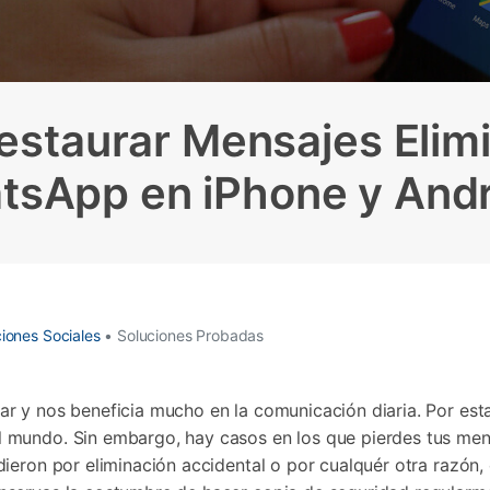
Borrador de Datos
paldar SMS iPhone
Marketing WhatsApp 
Convierte varias fotos 
de iTunes
paldar y restaurar WhatsApp
Guía para vender móvil
Borrador de
Borrador d
Pruébalo Gratis
gratis
taurar WhatsApp Google Drive
Día Nacional de Pokém
iPhone
Android
res de iTunes
 Mundial del Backup
staurar Mensajes Elim
tsApp en iPhone y Andr
ciones Sociales
• Soluciones Probadas
ar y nos beneficia mucho en la comunicación diaria. Por esta
l mundo. Sin embargo, hay casos en los que pierdes tus men
dieron por eliminación accidental o por cualquér otra razón, 