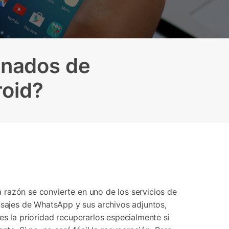
Contáctanos
BFCM
HEIC a JPG
Ubicación Virtual
 usado
e
on
Cambio de ubicación iOS y
Android
inados de
oid?
 razón se convierte en uno de los servicios de
sajes de WhatsApp y sus archivos adjuntos,
es la prioridad recuperarlos especialmente si