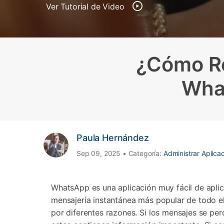
Transferir datos iPhone
Res
Ver Tutorial de Video
Reparación 
Transferir datos Samsung
Res
Comienza online ahora
Pruébalo Gratis
Transferir datos Huawei
Res
Solucionar erro
Transferir WhatsApp Business
Día
¿Cómo Re
Wha
Comienza online ahora
Comienza online ahora
Comienza online ahora
Paula Hernández
Sep 09, 2025 • Categoría:
Administrar Aplica
WhatsApp es una aplicación muy fácil de aplic
mensajería instantánea más popular de todo e
por diferentes razones. Si los mensajes se per