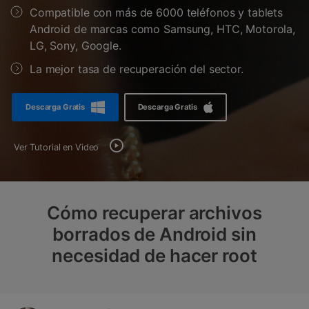
Gestor de Datos
Compatible con más de 6000 teléfonos y tablets
Android de marcas como Samsung, HTC, Motorola,
Iniciar sesión
Reparación de Móviles
LG, Sony, Google.
Protección del Móvil
La mejor tasa de recuperación del sector.
Encuentra Más Soluciones
Descarga Gratis
Descarga Gratis
Ver Tutorial en Video
Cómo recuperar archivos
borrados de Android sin
necesidad de hacer root