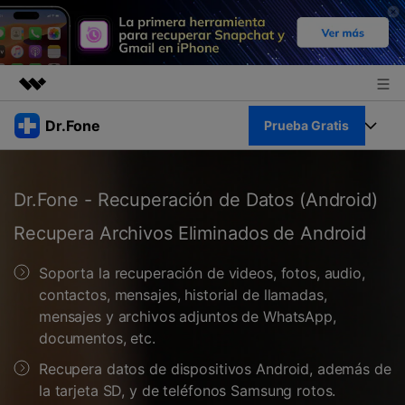
Productos destacados
Dr.Fone
Prueba Gratis
Creatividad digital con AIGC
Empresas
Kit Completo
Utilidades
Dr.Fone - Recuperación de Datos (Android)
Resumen
Quiénes somos
Ver Kit Completo >
Productos
Recupera Archivos Eliminados de Android
Soluciones
Sala de prensa
Para PC
Soporta la recuperación de videos, fotos, audio,
Recursos
contactos, mensajes, historial de llamadas,
Tienda
Para Celular
mensajes y archivos adjuntos de WhatsApp,
Descubre lo mejor de Dr.Fone
Blog
documentos, etc.
Herramientas Online
Guías
Recupera datos de dispositivos Android, además de
Transferencia de Datos
Desbloqueo FRP en Android 16
la tarjeta SD, y de teléfonos Samsung rotos.
Más
Soporte