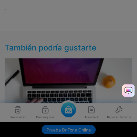
.
También podría gustarte
Recuperar
Desbloquear
Transferir
Reparar Sistema
Prueba Dr.Fone Online