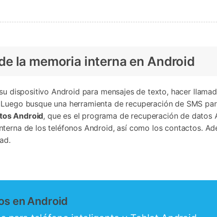
Borrador de Datos
paldar SMS iPhone
Marketing WhatsApp 
Convierte varias fotos 
de iTunes
paldar y restaurar WhatsApp
Guía para vender móvil
Borrador de
Borrador d
Pruébalo Gratis
gratis
taurar WhatsApp Google Drive
Día Nacional de Pokém
iPhone
Android
res de iTunes
 Mundial del Backup
e la memoria interna en Android
 su dispositivo Android para mensajes de texto, hacer llamad
 Luego busque una herramienta de recuperación de SMS para
tos Android
, que es el programa de recuperación de datos 
terna de los teléfonos Android, así como los contactos. Ade
ad.
os en Android