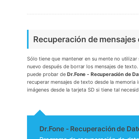
Transferir datos iPhone
Res
Reparación 
Transferir datos Samsung
Res
Comienza online ahora
Pruébalo Gratis
Transferir datos Huawei
Res
Solucionar erro
Transferir WhatsApp Business
Día
Recuperación de mensajes d
Comienza online ahora
Sólo tiene que mantener en su mente no utilizar
Comienza online ahora
Comienza online ahora
nuevo después de borrar los mensajes de texto.
puede probar de
Dr.Fone - Recuperación de Da
recuperar mensajes de texto desde la memoria in
imágenes desde la tarjeta SD si tiene tal necesid
Dr.Fone - Recuperación de Dat