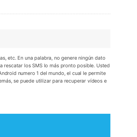
Contáctanos
BFCM
HEIC a JPG
Ubicación Virtual
 usado
e
on
Cambio de ubicación iOS y
Android
as, etc. En una palabra, no genere ningún dato
 rescatar los SMS lo más pronto posible. Usted
Android numero 1 del mundo, el cual le permite
más, se puede utilizar para recuperar vídeos e