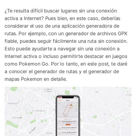
Gestor de Datos
¿Te resulta difícil buscar lugares sin una conexión
Iniciar sesión
Reparación de Móviles
activa a Internet? Pues bien, en este caso, deberías
considerar el uso de una aplicación generadora de
Protección del Móvil
rutas. Por ejemplo, con un generador de archivos GPX
fiable, puedes seguir fácilmente una ruta sin conexión.
Encuentra Más Soluciones
Esto puede ayudarte a navegar sin una conexión a
Internet activa o incluso permitirte destacar en juegos
como Pokemon Go. Por lo tanto, en este post, te daré
a conocer el generador de rutas y el generador de
mapas Pokemon en detalle.