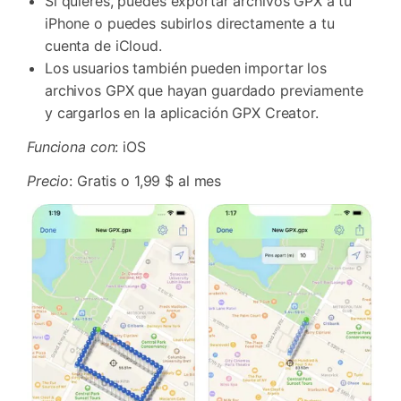
Si quieres, puedes exportar archivos GPX a tu
iPhone o puedes subirlos directamente a tu
cuenta de iCloud.
Los usuarios también pueden importar los
archivos GPX que hayan guardado previamente
y cargarlos en la aplicación GPX Creator.
Funciona con
: iOS
Precio
: Gratis o 1,99 $ al mes
Controla tu teléfono con Dr.Fone
+50M usuarios y +17 años de confianza
Desbloquea, repara y protege tu teléfono