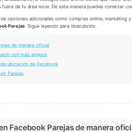
Borrador de Datos
paldar SMS iPhone
Marketing WhatsApp 
s fuera de tu área local. De esta manera puedes conectar co
Convierte varias fotos 
de iTunes
paldar y restaurar WhatsApp
Guía para vender móvil
Borrador de
Borrador d
Pruébalo Gratis
gratis
taurar WhatsApp Google Drive
Día Nacional de Pokém
iPhone
Android
res de iTunes
 de opciones adicionales como compras online, marketing y 
 Mundial del Backup
ook Parejas
. Sigue leyendo para descubrirlo.
ejas de manera oficial
r match con más amigos
o de ubicación de Facebook
ook Parejas
 en Facebook Parejas de manera ofici