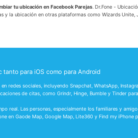
biar tu ubicación en Facebook Parejas
. Dr.Fone - Ubicaci
 y la ubicación en otras plataformas como Wizards Unite, Ju
ic tanto para iOS como para Android
 en redes sociales, incluyendo Snapchat, WhatsApp, Instagra
caciones de citas, como Grindr, Hinge, Bumble y Tinder par
po real. Las personas, especialmente los familiares y amigos
r.Fone en Gaode Map, Google Map, Lite360 y Find my iPhone pa