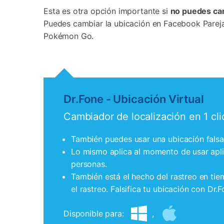
Esta es otra opción importante si
no puedes cam
Puedes cambiar la ubicación en Facebook Parejas
Pokémon Go.
Dr.Fone - Ubicación Virtual
Cambiador de localización en 1 cl
También puedes usar una ubicación falsa
Lo mismo aplica al momento de usar apli
personas.
También está el hecho del rastreo en tiem
el rastreo. Falsifica tu ubicación con D
Disponible para:
,