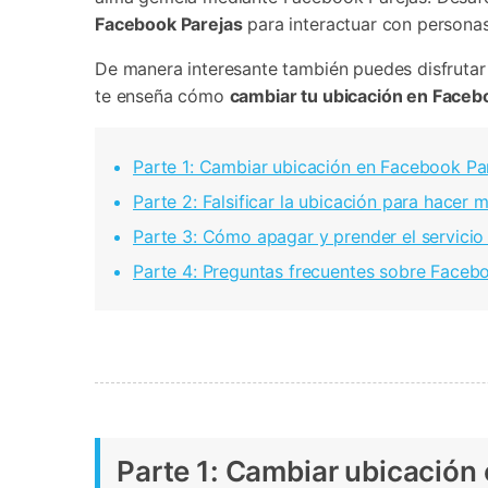
Transferir datos iPhone
Res
Facebook Parejas
para interactuar con persona
Reparación 
Transferir datos Samsung
Res
Comienza online ahora
Pruébalo Gratis
Transferir datos Huawei
Res
Solucionar erro
De manera interesante también puedes disfrutar
Transferir WhatsApp Business
Día
te enseña cómo
cambiar tu ubicación en Faceb
Parte 1: Cambiar ubicación en Facebook Par
Comienza online ahora
Parte 2: Falsificar la ubicación para hace
Comienza online ahora
Comienza online ahora
Parte 3: Cómo apagar y prender el servici
Parte 4: Preguntas frecuentes sobre Faceb
Parte 1: Cambiar ubicación