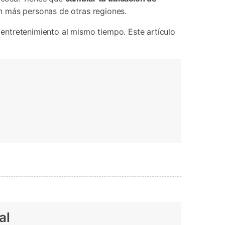
Contáctanos
BFCM
n más personas de otras regiones.
HEIC a JPG
Ubicación Virtual
 usado
e
on
Cambio de ubicación iOS y
entretenimiento al mismo tiempo. Este artículo
Android
al