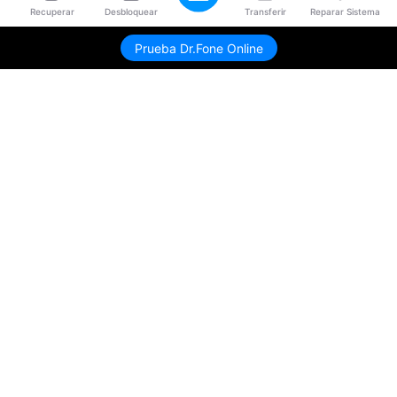
Recuperar
Desbloquear
Transferir
Reparar Sistema
Prueba Dr.Fone Online
Productos
Wondershare
Explorar IA