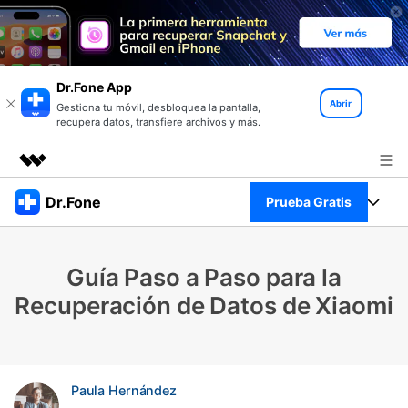
Dr.Fone App
Abrir
Gestiona tu móvil, desbloquea la pantalla,
recupera datos, transfiere archivos y más.
Productos destacados
Dr.Fone
Prueba Gratis
Creatividad digital con AIGC
Empresas
Kit Completo
Utilidades
Guía Paso a Paso para la
Resumen
Quiénes somos
Ver Kit Completo >
Recuperación de Datos de Xiaomi
Productos
Soluciones
Sala de prensa
Para PC
Recursos
Tienda
Para Celular
Paula Hernández
Descubre lo mejor de Dr.Fone
Blog