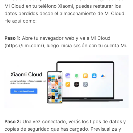
Mi Cloud en tu teléfono Xiaomi, puedes restaurar los
datos perdidos desde el almacenamiento de Mi Cloud.
He aquí cómo:
Paso 1:
Abre tu navegador web y ve a Mi Cloud
(https://i.mi.com/), luego inicia sesión con tu cuenta Mi.
Controla tu teléfono con Dr.Fone
+50M usuarios y +17 años de confianza
Desbloquea, repara y protege tu teléfono
Recupera y transfiere datos fácilmente
Tecnología IA: sin conocimientos técnicos
Prueba Online
Abrir App
Paso 2:
Una vez conectado, verás los tipos de datos y
copias de seguridad que has cargado. Previsualiza y