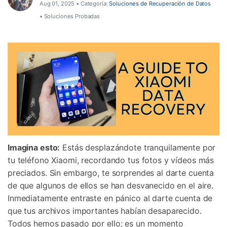
Aug 01, 2025 • Categoría:
Soluciones de Recuperación de Datos
Herramientas Online
• Soluciones Probadas
Guías
Transferencia de Datos
Desbloqueo FRP en Android 16
Más
Soporte
Gestor de Datos
Iniciar sesión
Reparación de Móviles
Protección del Móvil
Encuentra Más Soluciones
Imagina esto:
Estás desplazándote tranquilamente por
tu teléfono Xiaomi, recordando tus fotos y vídeos más
preciados. Sin embargo, te sorprendes al darte cuenta
de que algunos de ellos se han desvanecido en el aire.
Inmediatamente entraste en pánico al darte cuenta de
que tus archivos importantes habían desaparecido.
Todos hemos pasado por ello; es un momento