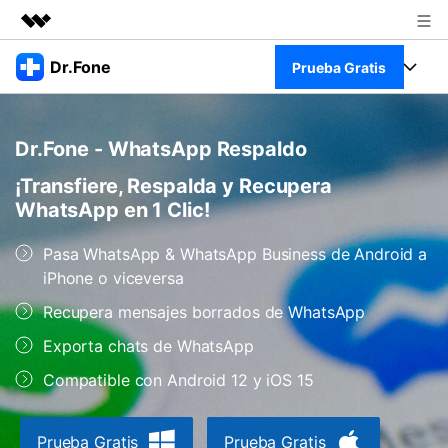
Productos destacados
Dr.Fone
Prueba Gratis
Creatividad digital con AIGC
Empresas
Kit Completo
Utilidades
Dr.Fone - WhatsApp Respaldo
Resumen
Quiénes somos
Ver Kit Completo >
Productos
¡Transfiere, Respalda y Recupera
Soluciones
WhatsApp en 1 Clic!
Sala de prensa
Para PC
Recursos
Pasa WhatsApp & WhatsApp Business de Android a
Tienda
Para Celular
iPhone o viceversa
Descubre lo mejor de Dr.Fone
Blog
Recupera mensajes borrados de WhatsApp
Herramientas Online
Guías
Transferencia de Datos
Exporta chats de WhatsApp
Desbloqueo FRP en Android 16
Más
Soporte
Compatible con Android 12 y iOS 15
Gestor de Datos
Iniciar sesión
Reparación de Móviles
Prueba Gratis
Prueba Gratis