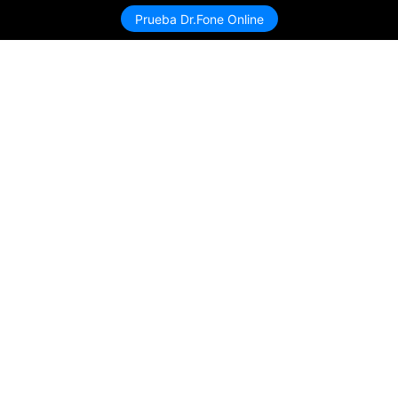
Prueba Dr.Fone Online
Productos
Wondershare
Explorar IA
Centro de soporte