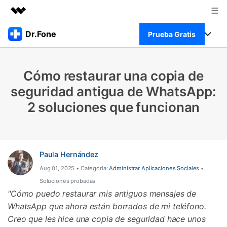
Productos destacados
Dr.Fone
Prueba Gratis
Creatividad digital con AIGC
Empresas
Kit Completo
Utilidades
Cómo restaurar una copia de
Resumen
Quiénes somos
Ver Kit Completo >
seguridad antigua de WhatsApp:
Productos
Soluciones
2 soluciones que funcionan
Sala de prensa
Para PC
Recursos
Tienda
Para Celular
Descubre lo mejor de Dr.Fone
Blog
Paula Hernández
Herramientas Online
Guías
Aug 01, 2025 • Categoría:
Administrar Aplicaciones Sociales
•
Transferencia de Datos
Desbloqueo FRP en Android 16
Soluciones probadas
Más
Soporte
"Cómo puedo restaurar mis antiguos mensajes de
Gestor de Datos
WhatsApp que ahora están borrados de mi teléfono.
Iniciar sesión
Reparación de Móviles
Creo que les hice una copia de seguridad hace unos