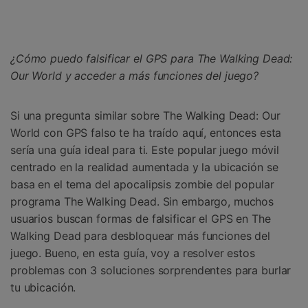
Gestor de Datos
Iniciar sesión
Reparación de Móviles
¿Cómo puedo falsificar el GPS para The Walking Dead:
Protección del Móvil
Our World y acceder a más funciones del juego?
Encuentra Más Soluciones
Si una pregunta similar sobre The Walking Dead: Our
World con GPS falso te ha traído aquí, entonces esta
sería una guía ideal para ti. Este popular juego móvil
centrado en la realidad aumentada y la ubicación se
basa en el tema del apocalipsis zombie del popular
programa The Walking Dead. Sin embargo, muchos
usuarios buscan formas de falsificar el GPS en The
Walking Dead para desbloquear más funciones del
juego. Bueno, en esta guía, voy a resolver estos
problemas con 3 soluciones sorprendentes para burlar
tu ubicación.