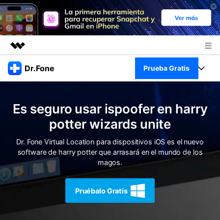
Productos destacados
Dr.Fone
Prueba Gratis
Creatividad digital con AIGC
Empresas
Kit Completo
Utilidades
Es seguro usar ispoofer en harry
Resumen
Quiénes somos
Ver Kit Completo >
potter wizards unite
Productos
Soluciones
Sala de prensa
Dr. Fone Virtual Location para dispositivos iOS es el nuevo
Para PC
Recursos
software de harry potter que arrasará en el mundo de los
magos.
Tienda
Para Celular
Descubre lo mejor de Dr.Fone
Blog
Pruébalo Gratis
Herramientas Online
Guías
Transferencia de Datos
Desbloqueo FRP en Android 16
Más
Soporte