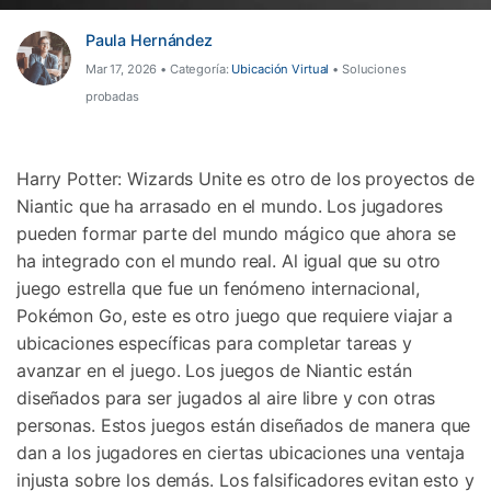
Gestor de Datos
Paula Hernández
Iniciar sesión
Reparación de Móviles
Mar 17, 2026 • Categoría:
Ubicación Virtual
• Soluciones
probadas
Protección del Móvil
Encuentra Más Soluciones
Harry Potter: Wizards Unite es otro de los proyectos de
Niantic que ha arrasado en el mundo. Los jugadores
pueden formar parte del mundo mágico que ahora se
ha integrado con el mundo real. Al igual que su otro
juego estrella que fue un fenómeno internacional,
Pokémon Go, este es otro juego que requiere viajar a
ubicaciones específicas para completar tareas y
avanzar en el juego. Los juegos de Niantic están
diseñados para ser jugados al aire libre y con otras
personas. Estos juegos están diseñados de manera que
dan a los jugadores en ciertas ubicaciones una ventaja
injusta sobre los demás. Los falsificadores evitan esto y