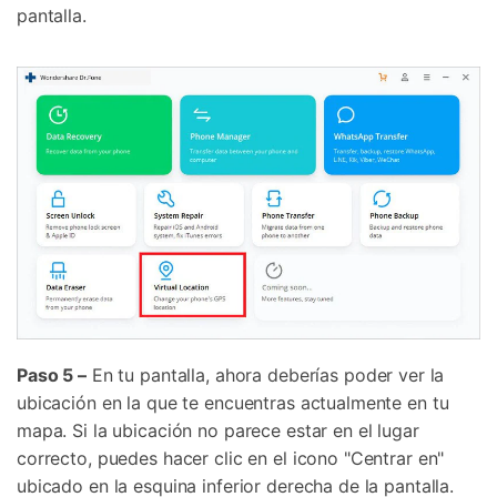
pantalla.
Controla tu teléfono con Dr.Fone
+50M usuarios y +17 años de confianza
Paso 5 –
En tu pantalla, ahora deberías poder ver la
Desbloquea, repara y protege tu teléfono
ubicación en la que te encuentras actualmente en tu
Recupera y transfiere datos fácilmente
mapa. Si la ubicación no parece estar en el lugar
Tecnología IA: sin conocimientos técnicos
correcto, puedes hacer clic en el icono "Centrar en"
ubicado en la esquina inferior derecha de la pantalla.
Prueba Online
Abrir App