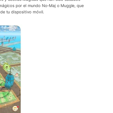
Contáctanos
BFCM
s mágicos por el mundo No-Maj o Muggle, que
HEIC a JPG
Ubicación Virtual
 usado
e
de tu dispositivo móvil.
on
Cambio de ubicación iOS y
Android