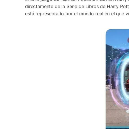
Transferir datos iPhone
Res
directamente de la Serie de Libros de Harry Po
Reparación 
Transferir datos Samsung
Res
Comienza online ahora
Pruébalo Gratis
está representado por el mundo real en el que v
Transferir datos Huawei
Res
Solucionar erro
Transferir WhatsApp Business
Día
Comienza online ahora
Comienza online ahora
Comienza online ahora