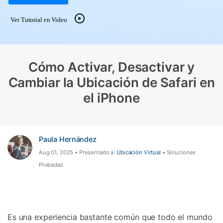
Gestor de Datos
Ver Tutorial en Video
Iniciar sesión
Reparación de Móviles
Protección del Móvil
Cómo Activar, Desactivar y
Encuentra Más Soluciones
Cambiar la Ubicación de Safari en
el iPhone
Paula Hernández
Aug 01, 2025 • Presentado a:
Ubicación Virtual
• Soluciones
Probadas
Es una experiencia bastante común que todo el mundo