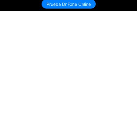
Prueba Dr.Fone Online
Productos
Wondershare
Explorar IA
Centro de soporte