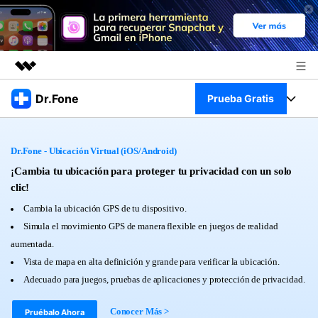
Productos destacados
Dr.Fone
Prueba Gratis
Creatividad digital con AIGC
Empresas
Kit Completo
Utilidades
Dr.Fone - Ubicación Virtual (iOS/Android)
Resumen
Quiénes somos
Ver Kit Completo >
¡Cambia tu ubicación para proteger tu privacidad con un solo
Productos
Soluciones
clic!
Sala de prensa
Para PC
Cambia la ubicación GPS de tu dispositivo.
Recursos
Simula el movimiento GPS de manera flexible en juegos de realidad
Tienda
Para Celular
aumentada.
Descubre lo mejor de Dr.Fone
Blog
Vista de mapa en alta definición y grande para verificar la ubicación.
Herramientas Online
Adecuado para juegos, pruebas de aplicaciones y protección de privacidad.
Guías
Transferencia de Datos
Desbloqueo FRP en Android 16
Más
Conocer Más >
Pruébalo Ahora
Soporte