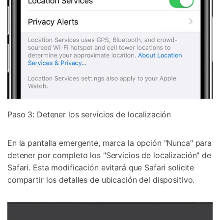
Paso 3: Detener los servicios de localización
Controla tu teléfono con Dr.Fone
+50M usuarios y +17 años de confianza
En la pantalla emergente, marca la opción "Nunca" para
Desbloquea, repara y protege tu teléfono
detener por completo los "Servicios de localización" de
Recupera y transfiere datos fácilmente
Tecnología IA: sin conocimientos técnicos
Safari. Esta modificación evitará que Safari solicite
compartir los detalles de ubicación del dispositivo.
Prueba Online
Abrir App