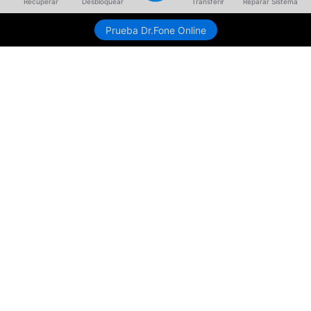
Recuperar
Desbloquear
Transferir
Reparar Sistema
Prueba Dr.Fone Online
Productos
Wondershare
Explorar IA
Centro de soporte