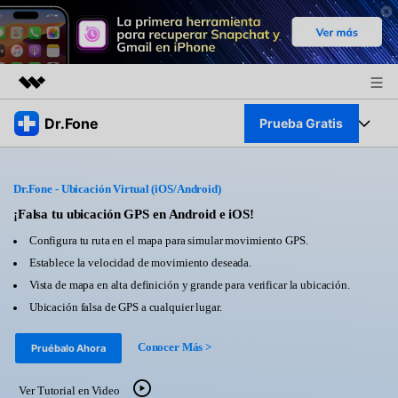
Productos destacados
Dr.Fone
Prueba Gratis
Creatividad digital con AIGC
Empresas
Kit Completo
Utilidades
Dr.Fone - Ubicación Virtual (iOS/Android)
Resumen
Quiénes somos
Ver Kit Completo >
¡Falsa tu ubicación GPS en Android e iOS!
Productos
Soluciones
Configura tu ruta en el mapa para simular movimiento GPS.
Sala de prensa
Para PC
Establece la velocidad de movimiento deseada.
Recursos
Vista de mapa en alta definición y grande para verificar la ubicación.
Tienda
Para Celular
Ubicación falsa de GPS a cualquier lugar.
Descubre lo mejor de Dr.Fone
Blog
Herramientas Online
Conocer Más >
Pruébalo Ahora
Guías
Transferencia de Datos
Desbloqueo FRP en Android 16
Más
Ver Tutorial en Video
Soporte