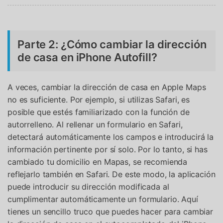
Parte 2: ¿Cómo cambiar la dirección
de casa en iPhone Autofill?
A veces, cambiar la dirección de casa en Apple Maps
no es suficiente. Por ejemplo, si utilizas Safari, es
posible que estés familiarizado con la función de
autorrelleno. Al rellenar un formulario en Safari,
Controla tu teléfono con Dr.Fone
detectará automáticamente los campos e introducirá la
+50M usuarios y +17 años de confianza
información pertinente por sí solo. Por lo tanto, si has
Desbloquea, repara y protege tu teléfono
cambiado tu domicilio en Mapas, se recomienda
Recupera y transfiere datos fácilmente
reflejarlo también en Safari. De este modo, la aplicación
Tecnología IA: sin conocimientos técnicos
puede introducir su dirección modificada al
cumplimentar automáticamente un formulario. Aquí
Prueba Online
Abrir App
tienes un sencillo truco que puedes hacer para cambiar