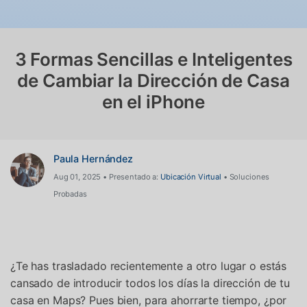
Gestor de Datos
Iniciar sesión
Reparación de Móviles
3 Formas Sencillas e Inteligentes
Protección del Móvil
de Cambiar la Dirección de Casa
en el iPhone
Encuentra Más Soluciones
Paula Hernández
Aug 01, 2025 • Presentado a:
Ubicación Virtual
• Soluciones
Probadas
¿Te has trasladado recientemente a otro lugar o estás
cansado de introducir todos los días la dirección de tu
casa en Maps? Pues bien, para ahorrarte tiempo, ¿por