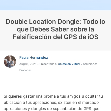
Gestor de Datos
Iniciar sesión
Reparación de Móviles
Double Location Dongle: Todo lo
Protección del Móvil
que Debes Saber sobre la
Falsificación del GPS de iOS
Encuentra Más Soluciones
Paula Hernández
Aug 01, 2025 • Presentado a:
Ubicación Virtual
• Soluciones
Probadas
Si quieres gastar una broma a tus amigos u ocultar tu
ubicación a tus aplicaciones, existen en el mercado
aplicaciones y dongles de suplantación de GPS que