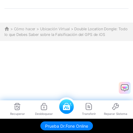
>
Cómo hacer
>
Ubicación Virtual
> Double Location Dongle: Todo
lo que Debes Saber sobre la Falsificación del GPS de iOS
Recuperar
Desbloquear
Transferir
Reparar Sistema
Prueba Dr.Fone Online