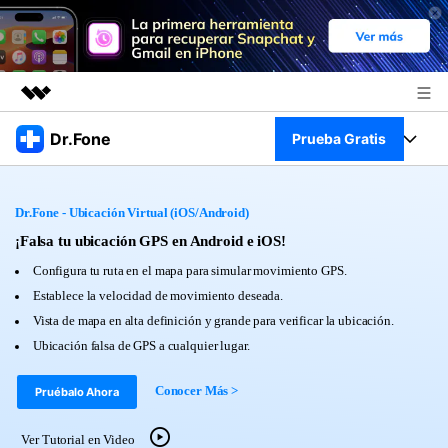
Productos destacados
Dr.Fone
Prueba Gratis
Creatividad digital con AIGC
Empresas
Kit Completo
Utilidades
Dr.Fone - Ubicación Virtual (iOS/Android)
Resumen
Quiénes somos
Ver Kit Completo >
¡Falsa tu ubicación GPS en Android e iOS!
Productos
Soluciones
Configura tu ruta en el mapa para simular movimiento GPS.
Sala de prensa
Para PC
Establece la velocidad de movimiento deseada.
Recursos
Vista de mapa en alta definición y grande para verificar la ubicación.
Tienda
Para Celular
Ubicación falsa de GPS a cualquier lugar.
Descubre lo mejor de Dr.Fone
Blog
Herramientas Online
Conocer Más >
Pruébalo Ahora
Guías
Transferencia de Datos
Desbloqueo FRP en Android 16
Más
Ver Tutorial en Video
Soporte