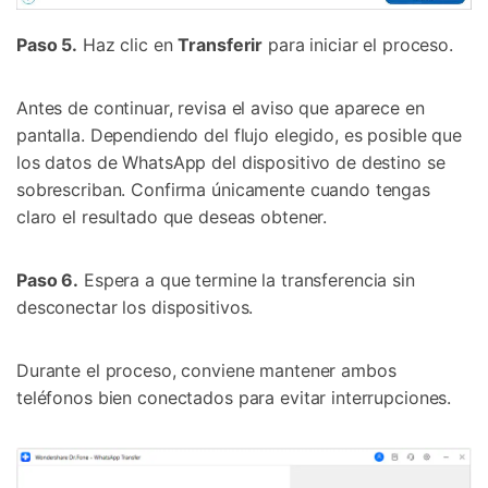
Paso 5.
Haz clic en
Transferir
para iniciar el proceso.
Antes de continuar, revisa el aviso que aparece en
pantalla. Dependiendo del flujo elegido, es posible que
los datos de WhatsApp del dispositivo de destino se
sobrescriban. Confirma únicamente cuando tengas
claro el resultado que deseas obtener.
Paso 6.
Espera a que termine la transferencia sin
desconectar los dispositivos.
Controla tu teléfono con Dr.Fone
Durante el proceso, conviene mantener ambos
teléfonos bien conectados para evitar interrupciones.
+50M usuarios y +17 años de confianza
Desbloquea, repara y protege tu teléfono
Recupera y transfiere datos fácilmente
Tecnología IA: sin conocimientos técnicos