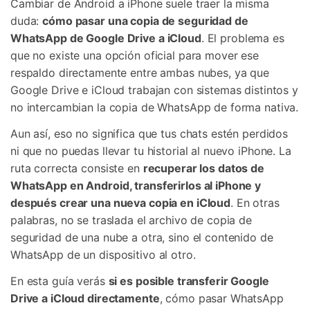
Cambiar de Android a iPhone suele traer la misma
Gestor de Datos
duda:
cómo pasar una copia de seguridad de
Iniciar sesión
Reparación de Móviles
WhatsApp de Google Drive a iCloud
. El problema es
que no existe una opción oficial para mover ese
Protección del Móvil
respaldo directamente entre ambas nubes, ya que
Google Drive e iCloud trabajan con sistemas distintos y
Encuentra Más Soluciones
no intercambian la copia de WhatsApp de forma nativa.
Aun así, eso no significa que tus chats estén perdidos
ni que no puedas llevar tu historial al nuevo iPhone. La
ruta correcta consiste en
recuperar los datos de
WhatsApp en Android, transferirlos al iPhone y
después crear una nueva copia en iCloud
. En otras
palabras, no se traslada el archivo de copia de
seguridad de una nube a otra, sino el contenido de
WhatsApp de un dispositivo al otro.
En esta guía verás
si es posible transferir Google
Drive a iCloud directamente
, cómo pasar WhatsApp