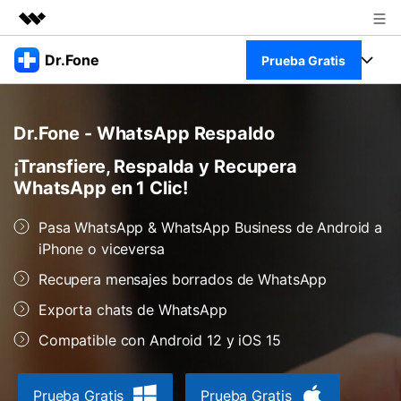
Productos destacados
Dr.Fone
Prueba Gratis
Creatividad digital con AIGC
Empresas
Kit Completo
Utilidades
Dr.Fone - WhatsApp Respaldo
Resumen
Quiénes somos
Ver Kit Completo >
Productos
¡Transfiere, Respalda y Recupera
Soluciones
WhatsApp en 1 Clic!
Sala de prensa
Para PC
Recursos
Pasa WhatsApp & WhatsApp Business de Android a
Tienda
Para Celular
iPhone o viceversa
Descubre lo mejor de Dr.Fone
Blog
Recupera mensajes borrados de WhatsApp
Herramientas Online
Guías
Transferencia de Datos
Exporta chats de WhatsApp
Desbloqueo FRP en Android 16
Más
Soporte
Compatible con Android 12 y iOS 15
Gestor de Datos
Iniciar sesión
Reparación de Móviles
Prueba Gratis
Prueba Gratis