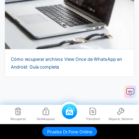
Cómo recuperar archivos View Once de WhatsApp en
Android: Guía completa
Paula Hernández
Recuperar
Desbloquear
Transferir
Reparar Sistema
Staff Editor
Prueba Dr.Fone Online