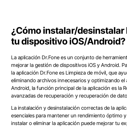
Convierte varias fotos HE
spaldar SMS iPhone
Marketing WhatsApp B
es de iTunes
iPhone
Android
gratis
spaldar y restaurar WhatsApp
Guía para vender móvil 
Pruébalo Gratis
staurar WhatsApp Google Drive
Día Nacional de Pokémo
a Mundial del Backup
¿Cómo instalar/desinstalar 
tu dispositivo iOS/Android?
La aplicación Dr.Fone es un conjunto de herramien
mejorar la gestión de dispositivos iOS y Android. Pa
la aplicación Dr.Fone es Limpieza de móvil, que ayud
eliminando archivos innecesarios y optimizando el
Android, la función principal de la aplicación es l
avanzadas de recuperación y recuperación de dato
La instalación y desinstalación correctas de la apli
esenciales para mantener un rendimiento óptimo y
instalar o eliminar la aplicación puede mejorar tu ex