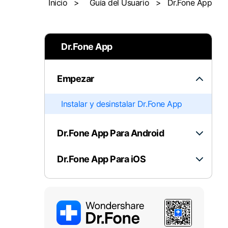
Inicio
>
Guía del Usuario
>
Dr.Fone App
Transferir datos iPhone
Re
Solucionar error
Transferir datos Samsung
Re
Comienza online ahora
Pruébalo Gratis
Transferir datos Huawei
Re
Transferir WhatsApp Business
Dí
Dr.Fone App
Empezar
Comienza online ahora
Comienza online ahora
Instalar y desinstalar Dr.Fone App
Comienza online ahora
Dr.Fone App Para Android
Dr.Fone App Para iOS