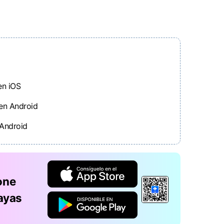
en iOS
 en Android
 Android
Fone
ayas