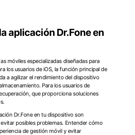
IC a JPG
Contáctanos
FCM
Ubicación Virtual
usado
n
Cambio de ubicación iOS y
Android
la aplicación Dr.Fone en
tas móviles especializadas diseñadas para
ra los usuarios de iOS, la función principal de
a a agilizar el rendimiento del dispositivo
 almacenamiento. Para los usuarios de
a Recuperación, que proporciona soluciones
s.
cación Dr.Fone en tu dispositivo son
 evitar posibles problemas. Entender cómo
periencia de gestión móvil y evitar