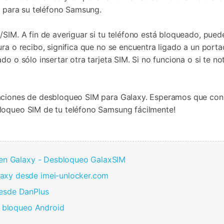
Borrador de Datos
paldar SMS iPhone
Marketing WhatsApp 
M
para su teléfono Samsung.
Convierte varias fotos 
de iTunes
paldar y restaurar WhatsApp
Guía para vender móvil
Borrador de
Borrador d
Pruébalo Gratis
gratis
taurar WhatsApp Google Drive
Día Nacional de Pokém
iPhone
Android
res de iTunes
SIM. A fin de averiguar si tu teléfono está bloqueado, puede
 Mundial del Backup
ura o recibo, significa que no se encuentra ligado a un port
o o sólo insertar otra tarjeta SIM. Si no funciona o si te not
caciones de desbloqueo SIM para Galaxy. Esperamos que con
sbloqueo SIM de tu teléfono Samsung fácilmente!
M en Galaxy - Desbloqueo GalaxSIM
axy desde imei-unlocker.com
desde DanPlus
e bloqueo Android