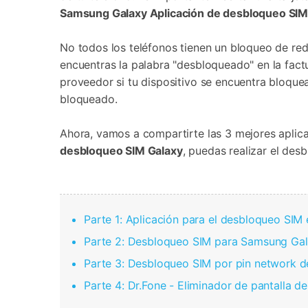
Transferir datos iPhone
Res
Samsung Galaxy
Aplicación de desbloqueo SI
Reparación 
Transferir datos Samsung
Res
Comienza online ahora
Pruébalo Gratis
Transferir datos Huawei
Res
Solucionar erro
No todos los teléfonos tienen un bloqueo de red/
Transferir WhatsApp Business
Día
encuentras la palabra "desbloqueado" en la fact
proveedor si tu dispositivo se encuentra bloquead
bloqueado.
Comienza online ahora
Ahora, vamos a compartirte las 3 mejores apli
Comienza online ahora
Comienza online ahora
desbloqueo SIM Galaxy
, puedas realizar el de
Parte 1: Aplicación para el desbloqueo SI
Parte 2: Desbloqueo SIM para Samsung Gal
Parte 3: Desbloqueo SIM por pin network 
Parte 4: Dr.Fone - Eliminador de pantalla d