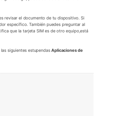
Contáctanos
BFCM
HEIC a JPG
Ubicación Virtual
 usado
e
on
Cambio de ubicación iOS y
s revisar el documento de tu dispositivo. Si
Android
ador específico. También puedes preguntar al
ifica que la tarjeta SIM es de otro equipo,está
 las siguientes estupendas
Aplicaciones de