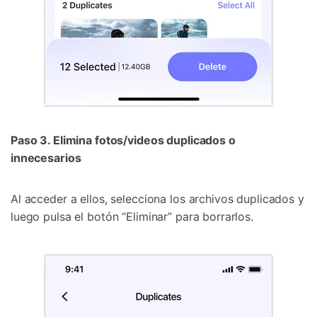
Controla tu teléfono con Dr.Fone
+50M usuarios y +17 años de confianza
Desbloquea, repara y protege tu teléfono
Recupera y transfiere datos fácilmente
Tecnología IA: sin conocimientos técnicos
Prueba Online
Abrir App
Paso 3. Elimina fotos/videos duplicados o
innecesarios
Al acceder a ellos, selecciona los archivos duplicados y
luego pulsa el botón “Eliminar” para borrarlos.