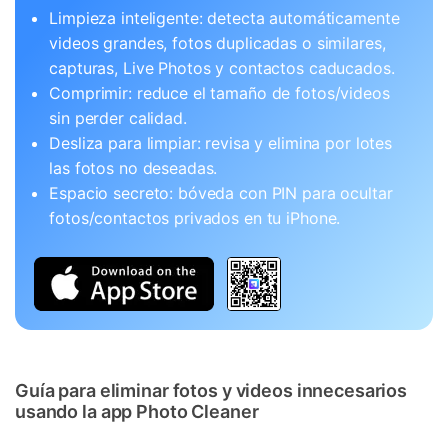
Limpieza inteligente: detecta automáticamente
videos grandes, fotos duplicadas o similares,
capturas, Live Photos y contactos caducados.
Comprimir: reduce el tamaño de fotos/videos
sin perder calidad.
Desliza para limpiar: revisa y elimina por lotes
las fotos no deseadas.
Espacio secreto: bóveda con PIN para ocultar
fotos/contactos privados en tu iPhone.
Guía para eliminar fotos y videos innecesarios
usando la app Photo Cleaner