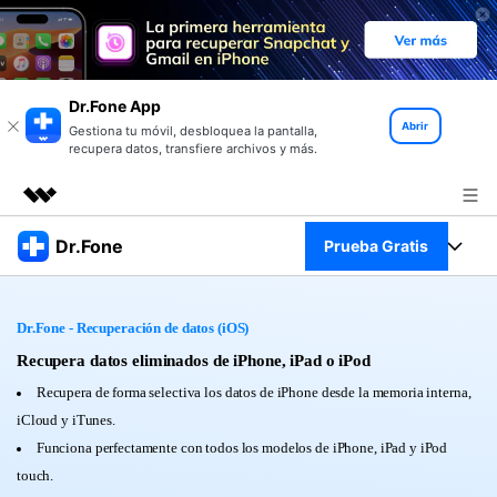
Dr.Fone App
Abrir
Gestiona tu móvil, desbloquea la pantalla,
recupera datos, transfiere archivos y más.
Productos destacados
Dr.Fone
Prueba Gratis
Creatividad digital con AIGC
Empresas
Kit Completo
Utilidades
Dr.Fone - Recuperación de datos (iOS)
Resumen
Quiénes somos
Ver Kit Completo >
Recupera datos eliminados de iPhone, iPad o iPod
Productos
Soluciones
Recupera de forma selectiva los datos de iPhone desde la memoria interna,
Sala de prensa
Para PC
iCloud y iTunes.
Recursos
Funciona perfectamente con todos los modelos de iPhone, iPad y iPod
Tienda
Para Celular
touch.
Descubre lo mejor de Dr.Fone
Blog