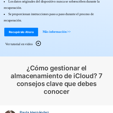
Los datos originales del dispositivo nunca se sobrescriben durante la
Herramientas Online
recuperación.
Guías
Transferencia de Datos
Desbloqueo FRP en Android 16
Se proporcionan instrucciones paso a paso durante el proceso de
Más
recuperación.
Soporte
Gestor de Datos
Iniciar sesión
Más información >>
Recupéralo Ahora
Reparación de Móviles
Protección del Móvil
Ver tutorial en video
Encuentra Más Soluciones
¿Cómo gestionar el
almacenamiento de iCloud? 7
consejos clave que debes
conocer
Paula Hernández