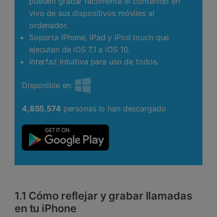
pueden grabar fácilmente el contenido en
vivo de sus dispositivos móviles al
ordenador.
Soporta iPhone, iPad y iPod touch que
ejecuten de iOS 7.1 a iOS 10.
Interfaz intuitiva para uso de todos.
Disponible en:
4,855,574
personas lo han descargado
1.1 Cómo reflejar y grabar llamadas
en tu iPhone