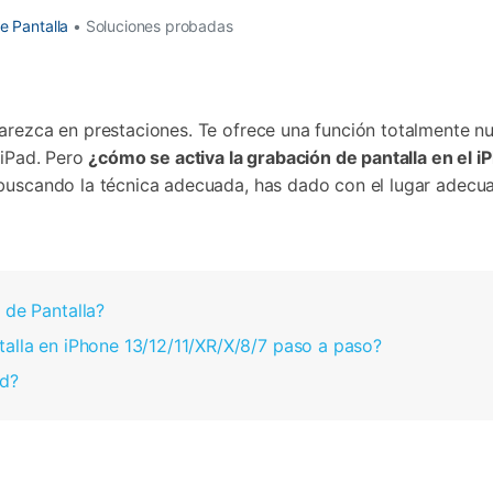
Borrador de Datos
paldar SMS iPhone
Marketing WhatsApp 
Convierte varias fotos 
e Pantalla
de iTunes
• Soluciones probadas
paldar y restaurar WhatsApp
Guía para vender móvil
Borrador de
Borrador d
Pruébalo Gratis
gratis
taurar WhatsApp Google Drive
Día Nacional de Pokém
iPhone
Android
res de iTunes
 Mundial del Backup
arezca en prestaciones. Te ofrece una función totalmente n
 iPad. Pero
¿cómo se activa la grabación de pantalla en el 
 buscando la técnica adecuada, has dado con el lugar adecu
 de Pantalla?
talla en iPhone 13/12/11/XR/X/8/7 paso a paso?
ad?