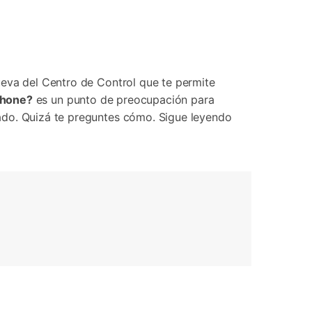
Contáctanos
BFCM
HEIC a JPG
Ubicación Virtual
 usado
e
on
Cambio de ubicación iOS y
Android
ueva del Centro de Control que te permite
iPhone?
es un punto de preocupación para
ado. Quizá te preguntes cómo. Sigue leyendo