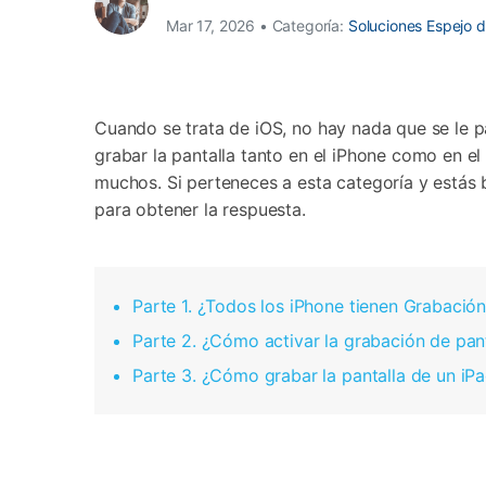
Transferir datos iPhone
Res
Mar 17, 2026 • Categoría:
Soluciones Espejo d
Reparación 
Transferir datos Samsung
Res
Comienza online ahora
Pruébalo Gratis
Transferir datos Huawei
Res
Solucionar erro
Transferir WhatsApp Business
Día
Cuando se trata de iOS, no hay nada que se le p
grabar la pantalla tanto en el iPhone como en el
muchos. Si perteneces a esta categoría y estás
Comienza online ahora
para obtener la respuesta.
Comienza online ahora
Comienza online ahora
Parte 1. ¿Todos los iPhone tienen Grabación
Parte 2. ¿Cómo activar la grabación de pan
Parte 3. ¿Cómo grabar la pantalla de un iP