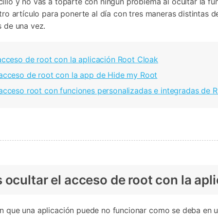
Borrador de Datos
lo y no vas a toparte con ningún problema al ocultar la func
paldar SMS iPhone
Marketing WhatsApp 
Convierte varias fotos 
de iTunes
o artículo para ponerte al día con tres maneras distintas de 
paldar y restaurar WhatsApp
Guía para vender móvil
Borrador de
Borrador d
Pruébalo Gratis
gratis
taurar WhatsApp Google Drive
Día Nacional de Pokém
 de una vez.
iPhone
Android
res de iTunes
 Mundial del Backup
acceso de root con la aplicación Root Cloak
 acceso de root con la app de Hide my Root
 acceso root con funciones personalizadas e integradas de
ocultar el acceso de root con la apl
 que una aplicación puede no funcionar como se deba en un