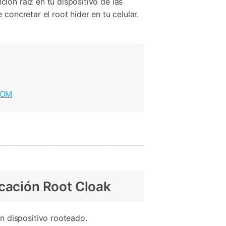
ión raíz en tu dispositivo de las
Contáctanos
BFCM
HEIC a JPG
Ubicación Virtual
concretar el root hider en tu celular.
 usado
e
on
Cambio de ubicación iOS y
Android
 ROM
icación Root Cloak
 dispositivo rooteado.