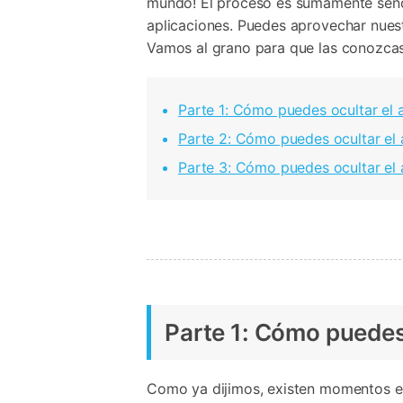
mundo! El proceso es sumamente sencil
Transferir datos iPhone
Res
Reparación 
aplicaciones. Puedes aprovechar nuestr
Transferir datos Samsung
Res
Comienza online ahora
Pruébalo Gratis
Transferir datos Huawei
Res
Vamos al grano para que las conozcas
Solucionar erro
Transferir WhatsApp Business
Día
Parte 1: Cómo puedes ocultar el 
Parte 2: Cómo puedes ocultar el
Comienza online ahora
Parte 3: Cómo puedes ocultar el
Comienza online ahora
Comienza online ahora
Parte 1: Cómo puedes 
Como ya dijimos, existen momentos en