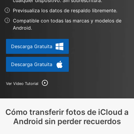
cualquier dispositivo. Sin sobrescritura.
Más
Soporte
Gestor de Datos
Previsualiza los datos de respaldo libremente.
Iniciar sesión
Reparación de Móviles
Compatible con todas las marcas y modelos de
Android.
Protección del Móvil
Descarga Gratuita
Encuentra Más Soluciones
Descarga Gratuita
Ver Video Tutorial
Cómo transferir fotos de iCloud a
Android sin perder recuerdos