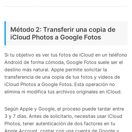
Controla tu teléfono con Dr.Fone
+50M usuarios y +17 años de confianza
Desbloquea, repara y protege tu teléfono
Recupera y transfiere datos fácilmente
Tecnología IA: sin conocimientos técnicos
Método 2: Transferir una copia de
iCloud Photos a Google Fotos
Prueba Online
Abrir App
Si tu objetivo es ver tus fotos de iCloud en un teléfono
Android de forma cómoda, Google Fotos suele ser el
destino más natural. Apple permite solicitar la
transferencia de una copia de tus fotos y videos de
iCloud Photos a Google Fotos. Esta operación no
elimina ni modifica tus archivos originales en iCloud.
Según Apple y Google, el proceso puede tardar entre
3 y 7 días. Antes de solicitarlo, necesitas usar iCloud
Photos, tener autenticación de dos factores en tu
Apple Account, contar con una cuenta de Google y