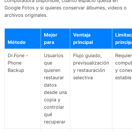
computadora disponible, cuánto espacio queda en
Google Fotos y si quieres conservar álbumes, videos o
archivos originales.
Mejor
Ventaja
Limitac
Método
para
principal
princip
Dr.Fone -
Usuarios
Flujo guiado,
Requie
Phone
que
previsualización
comput
Backup
quieren
y restauración
y cone
restaurar
selectiva
estable
datos
desde una
copia y
controlar
qué
recuperar