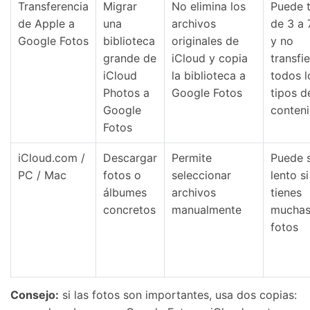
Transferencia
Migrar
No elimina los
Puede t
de Apple a
una
archivos
de 3 a 
Google Fotos
biblioteca
originales de
y no
grande de
iCloud y copia
transfi
iCloud
la biblioteca a
todos l
Photos a
Google Fotos
tipos d
Google
conten
Fotos
iCloud.com /
Descargar
Permite
Puede 
PC / Mac
fotos o
seleccionar
lento si
álbumes
archivos
tienes
concretos
manualmente
mucha
fotos
Consejo:
si las fotos son importantes, usa dos copias: