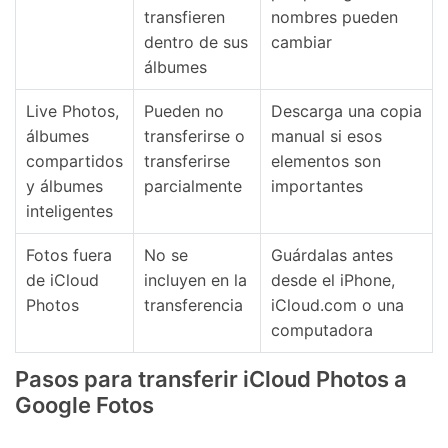
transfieren
nombres pueden
dentro de sus
cambiar
álbumes
Live Photos,
Pueden no
Descarga una copia
álbumes
transferirse o
manual si esos
compartidos
transferirse
elementos son
y álbumes
parcialmente
importantes
inteligentes
Fotos fuera
No se
Guárdalas antes
de iCloud
incluyen en la
desde el iPhone,
Photos
transferencia
iCloud.com o una
computadora
Pasos para transferir iCloud Photos a
Google Fotos