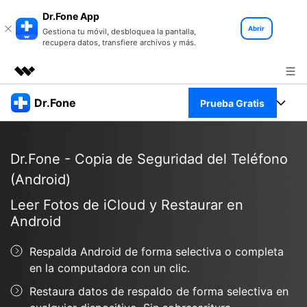
Dr.Fone App
Abrir
Gestiona tu móvil, desbloquea la pantalla,
recupera datos, transfiere archivos y más.
Productos destacados
Dr.Fone
Prueba Gratis
Creatividad digital con AIGC
Empresas
Kit Completo
Utilidades
Dr.Fone - Copia de Seguridad del Teléfono
Resumen
Quiénes somos
Ver Kit Completo >
Productos
(Android)
Soluciones
Leer Fotos de iCloud y Restaurar en
Sala de prensa
Para PC
Recursos
Android
Tienda
Para Celular
Descubre lo mejor de Dr.Fone
Respalda Android de forma selectiva o completa
Blog
en la computadora con un clic.
Herramientas Online
Guías
Transferencia de Datos
Restaura datos de respaldo de forma selectiva en
Desbloqueo FRP en Android 16