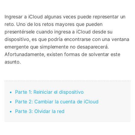
Gestor de Datos
Iniciar sesión
Reparación de Móviles
Ingresar a iCloud algunas veces puede representar un
reto. Uno de los retos mayores que pueden
Protección del Móvil
presentérsele cuando ingresa a iCloud desde su
dispositivo, es que podría encontrarse con una ventana
Encuentra Más Soluciones
emergente que simplemente no desaparecerá.
Afortunadamente, existen formas de solventar este
asunto.
Parte 1: Reiniciar el dispositivo
Parte 2: Cambiar la cuenta de iCloud
Parte 3: Olvidar la red