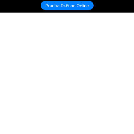
Prueba Dr.Fone Online
Productos
Wondershare
Explorar IA
Centro de soporte