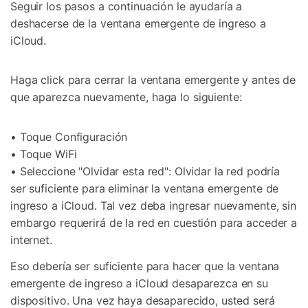
Seguir los pasos a continuación le ayudaría a
deshacerse de la ventana emergente de ingreso a
iCloud.
Haga click para cerrar la ventana emergente y antes de
que aparezca nuevamente, haga lo siguiente:
• Toque Configuración
• Toque WiFi
Controla tu teléfono con Dr.Fone
• Seleccione "Olvidar esta red": Olvidar la red podría
+50M usuarios y +17 años de confianza
ser suficiente para eliminar la ventana emergente de
Desbloquea, repara y protege tu teléfono
ingreso a iCloud. Tal vez deba ingresar nuevamente, sin
Recupera y transfiere datos fácilmente
embargo requerirá de la red en cuestión para acceder a
Tecnología IA: sin conocimientos técnicos
internet.
Prueba Online
Abrir App
Eso debería ser suficiente para hacer que la ventana
emergente de ingreso a iCloud desaparezca en su
dispositivo. Una vez haya desaparecido, usted será