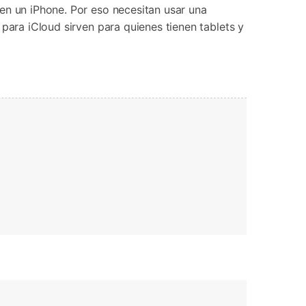
Contáctanos
BFCM
en un iPhone. Por eso necesitan usar una
HEIC a JPG
Ubicación Virtual
 usado
e
para iCloud sirven para quienes tienen tablets y
on
Cambio de ubicación iOS y
Android