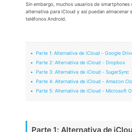
Transferir datos iPhone
Res
Sin embargo, muchos usuarios de smartphones qui
Reparación 
Transferir datos Samsung
Res
Comienza online ahora
alternativa para iCloud y así puedan almacenar s
Pruébalo Gratis
Transferir datos Huawei
Res
Solucionar erro
teléfonos Android.
Transferir WhatsApp Business
Día
Parte 1: Alternativa de iCloud - Google Driv
Comienza online ahora
Comienza online ahora
Comienza online ahora
Parte 2: Alternativa de iCloud - Dropbox
Parte 3: Alternativa de iCloud - SugarSync
Parte 4: Alternativa de iCloud - Amazon Cl
Parte 5: Alternativa de iCloud - Microsoft 
Parte 1: Alternativa de iClo