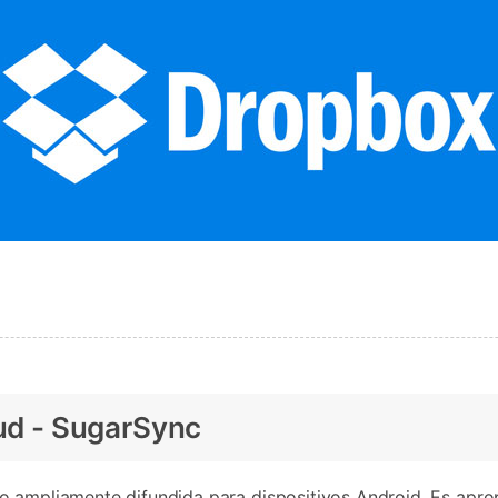
oud - SugarSync
o ampliamente difundida para dispositivos Android. Es apr