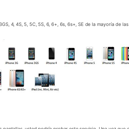
GS, 4, 4S, 5, 5C, 5S, 6, 6+, 6s, 6s+, SE de la mayoría de las
es pantallas, usted podría probar este servicio. Una vez que