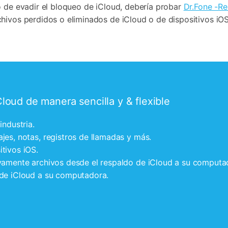
o de evadir el bloqueo de iCloud, debería probar
Dr.Fone -R
hivos perdidos o eliminados de iCloud o de dispositivos iOS
loud de manera sencilla y & flexible
industria.
jes, notas, registros de llamadas y más.
tivos iOS.
ivamente archivos desde el respaldo de iCloud a su computa
 de iCloud a su computadora.