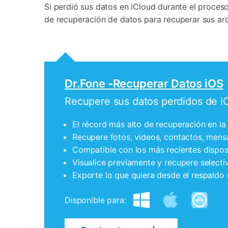
Si perdió sus datos en iCloud durante el proces
de recuperación de datos para recuperar sus arc
Dr.Fone -Recuperar Datos iOS
Recupere sus datos perdidos de iC
El récord más alto de recuperación en la 
Recupere fotos, videos, contactos, mensa
Compatible con los más recientes disposi
Visualice previamente y recupere select
Exporte lo que quiera desde el respaldo
Disponible para: