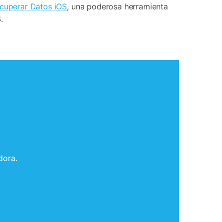
ecuperar Datos iOS
, una poderosa herramienta
.
dora.