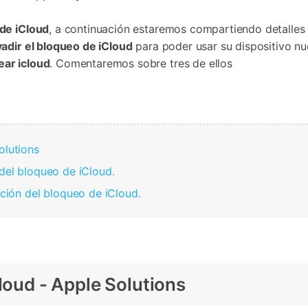
Borrador de Datos
paldar SMS iPhone
Marketing WhatsApp 
Convierte varias fotos 
de iTunes
paldar y restaurar WhatsApp
Guía para vender móvil
Borrador de
Borrador d
Pruébalo Gratis
gratis
 de iCloud
, a continuación estaremos compartiendo detalles
taurar WhatsApp Google Drive
Día Nacional de Pokém
iPhone
Android
res de iTunes
adir el bloqueo de iCloud
para poder usar su dispositivo n
 Mundial del Backup
ar icloud
. Comentaremos sobre tres de ellos
olutions
 del bloqueo de iCloud.
ación del bloqueo de iCloud.
Cloud - Apple Solutions