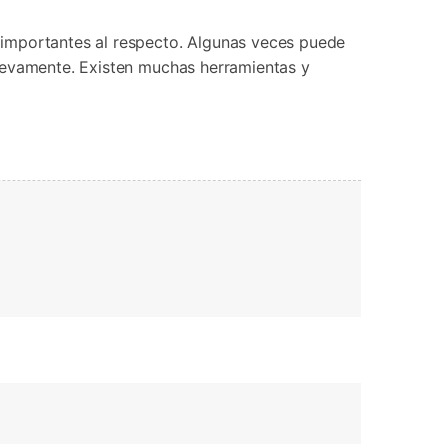
Contáctanos
BFCM
HEIC a JPG
Ubicación Virtual
 usado
e
 importantes al respecto. Algunas veces puede
on
Cambio de ubicación iOS y
uevamente. Existen muchas herramientas y
Android