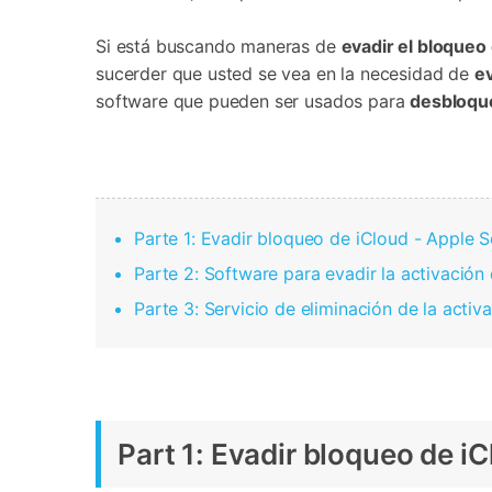
Transferir datos iPhone
Res
Reparación 
Transferir datos Samsung
Res
Comienza online ahora
Pruébalo Gratis
Si está buscando maneras de
evadir el bloqueo
Transferir datos Huawei
Res
Solucionar erro
sucerder que usted se vea en la necesidad de
ev
Transferir WhatsApp Business
Día
software que pueden ser usados para
desbloque
Comienza online ahora
Comienza online ahora
Comienza online ahora
Parte 1: Evadir bloqueo de iCloud - Apple S
Parte 2: Software para evadir la activación
Parte 3: Servicio de eliminación de la activ
Part 1: Evadir bloqueo de i