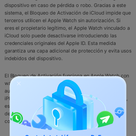
dispositivo en caso de pérdida o robo. Gracias a este
sistema, el Bloqueo de Activación de iCloud impide que
terceros utilicen el Apple Watch sin autorización. Si
eres el propietario legítimo, el Apple Watch vinculado a
iCloud solo puede desactivarse introduciendo las
credenciales originales del Apple ID. Esta medida
garantiza una capa adicional de protección y evita usos
indebidos del dispositivo.
El Bloqueo de Activación funciona en Apple Watch con
watchOS 2 o versiones posteriores y se activa
automáticamente cuando el reloj se empareja con un
iPhone que tiene Buscar mi habilitado. Una vez activo,
este mecanismo de seguridad limita el acceso a
determinadas funciones hasta que el propietario
confirme su identidad.