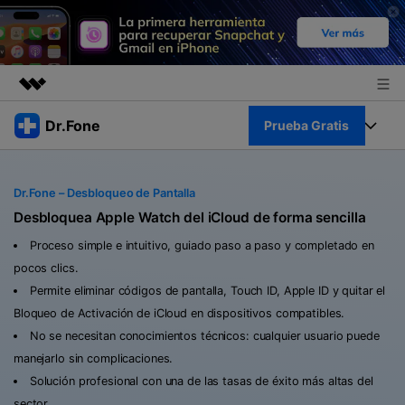
Productos destacados
Dr.Fone
Prueba Gratis
Creatividad digital con AIGC
Empresas
Kit Completo
Utilidades
Dr.Fone – Desbloqueo de Pantalla
Resumen
Quiénes somos
Ver Kit Completo >
Desbloquea Apple Watch del iCloud de forma sencilla
Productos
Soluciones
Proceso simple e intuitivo, guiado paso a paso y completado en
Sala de prensa
Para PC
pocos clics.
Recursos
Permite eliminar códigos de pantalla, Touch ID, Apple ID y quitar el
Tienda
Para Celular
Bloqueo de Activación de iCloud en dispositivos compatibles.
Descubre lo mejor de Dr.Fone
Blog
No se necesitan conocimientos técnicos: cualquier usuario puede
Herramientas Online
manejarlo sin complicaciones.
Guías
Transferencia de Datos
Desbloqueo FRP en Android 16
Solución profesional con una de las tasas de éxito más altas del
Más
sector.
Soporte