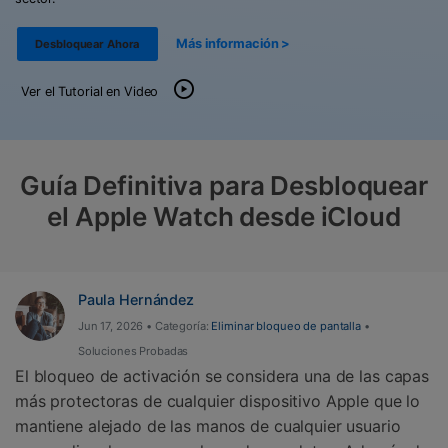
Gestor de Datos
Iniciar sesión
Más información >
Desbloquear Ahora
Reparación de Móviles
Protección del Móvil
Ver el Tutorial en Video
Encuentra Más Soluciones
Guía Definitiva para Desbloquear
el Apple Watch desde iCloud
Paula Hernández
Jun 17, 2026 • Categoría:
Eliminar bloqueo de pantalla
•
Soluciones Probadas
El bloqueo de activación se considera una de las capas
más protectoras de cualquier dispositivo Apple que lo
mantiene alejado de las manos de cualquier usuario