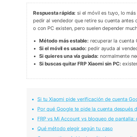
Respuesta rápida:
si el móvil es tuyo, lo má
pedir al vendedor que retire su cuenta antes
o con PC existen, pero suelen depender much
Método más estable:
recuperar la cuenta 
Si el móvil es usado:
pedir ayuda al vended
Si quieres una vía guiada:
normalmente nec
Si buscas quitar FRP Xiaomi sin PC:
existe
Si tu Xiaomi pide verificación de cuenta G
Por qué Google te pide la cuenta después de
FRP vs Mi Account vs bloqueo de pantalla: 
Qué método elegir según tu caso