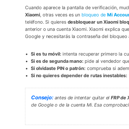
Cuando aparece la pantalla de verificación, mu
Xiaomi
, otras veces es un
bloqueo de
Mi Accou
teléfono. Si quieres
desbloquear un Xiaomi blo
anterior o una cuenta Xiaomi. Xiaomi explica q
Google y necesitarás la contraseña del bloqueo a
Si es tu móvil:
intenta recuperar primero la cu
Si es de segunda mano:
pide al vendedor que
Si olvidaste PIN o patrón:
comprueba si además
Si no quieres depender de rutas inestables:
Consejo:
antes de intentar quitar el
FRP de 
de Google o de la cuenta Mi. Esa comprobaci