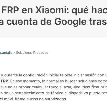
Borrador de Datos
paldar SMS iPhone
Marketing WhatsApp 
Convierte varias fotos 
de iTunes
 FRP en Xiaomi: qué hac
paldar y restaurar WhatsApp
Guía para vender móvil
Borrador de
Borrador d
Pruébalo Gratis
gratis
taurar WhatsApp Google Drive
Día Nacional de Pokém
iPhone
Android
res de iTunes
 Mundial del Backup
la cuenta de Google tras
 pantalla
• Soluciones Probadas
 durante la configuración inicial te pide iniciar sesión con
e
FRP
. En ese momento, lo normal es buscar soluciones co
clave no es probar cualquier truco al azar, sino identificar 
s de un restablecimiento de fábrica el dispositivo puede p
el móvil frente a usos no autorizados.