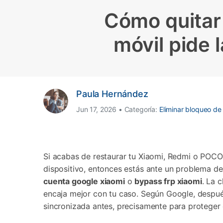
Transferir datos iPhone
Res
Reparación 
Cómo quitar
Transferir datos Samsung
Res
Comienza online ahora
Pruébalo Gratis
Transferir datos Huawei
Res
Solucionar erro
Transferir WhatsApp Business
Día
móvil pide 
Comienza online ahora
Paula Hernández
Comienza online ahora
Comienza online ahora
Jun 17, 2026 • Categoría:
Eliminar bloqueo de
Si acabas de restaurar tu Xiaomi, Redmi o POCO y
dispositivo, entonces estás ante un problema d
cuenta google xiaomi
o
bypass frp xiaomi
. La 
encaja mejor con tu caso. Según Google, despué
sincronizada antes, precisamente para proteger 