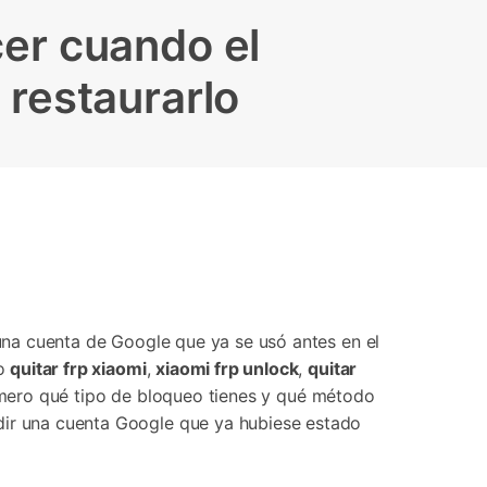
Contáctanos
BFCM
HEIC a JPG
Ubicación Virtual
er cuando el
 usado
e
on
Cambio de ubicación iOS y
 restaurarlo
Android
 una cuenta de Google que ya se usó antes en el
mo
quitar frp xiaomi
,
xiaomi frp unlock
,
quitar
primero qué tipo de bloqueo tienes y qué método
edir una cuenta Google que ya hubiese estado