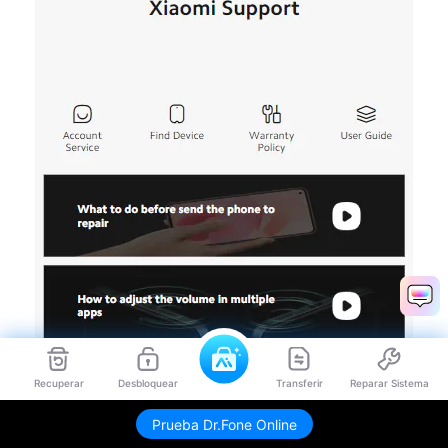
Recuperar
Desbloquear
Transferir
Reparar Sistema
Prueba Dr.Fone Online