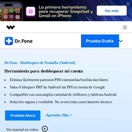
Productos destacados
Dr.Fone
Prueba Gratis
Creatividad digital con AIGC
Empresas
Kit Completo
Utilidades
Dr.Fone - Desbloqueo de Pantalla (Android)
Resumen
Quiénes somos
Ver Kit Completo >
Herramienta para desbloquear mi cuenta
Productos
Soluciones
Elimina fácilmente patrones/PIN/contraseñas/huellas dactilares.
Sala de prensa
Para PC
Salta el bloqueo FRP de Android sin PIN ni cuenta de Google.
Recursos
Compatible con una amplia variedad de teléfonos y tabletas Android.
Tienda
Para Celular
Solución segura y confiable. No se necesita conocimiento técnico.
Descubre lo mejor de Dr.Fone
Blog
Herramientas Online
Aprender Más >
Pruébalo Ahora
Guías
Transferencia de Datos
Desbloqueo FRP en Android 16
Más
Ver tutorial en video
Soporte