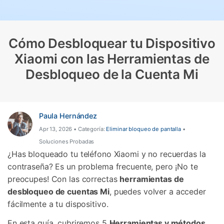
Gestor de Datos
Iniciar sesión
Reparación de Móviles
Cómo Desbloquear tu Dispositivo
Protección del Móvil
Xiaomi con las Herramientas de
Desbloqueo de la Cuenta Mi
Encuentra Más Soluciones
Paula Hernández
Apr 13, 2026 • Categoría:
Eliminar bloqueo de pantalla
•
Soluciones Probadas
¿Has bloqueado tu teléfono Xiaomi y no recuerdas la
contraseña? Es un problema frecuente, pero ¡No te
preocupes! Con las correctas
herramientas de
desbloqueo de cuentas Mi
, puedes volver a acceder
fácilmente a tu dispositivo.
En esta guía, cubriremos 5
Herramientas y métodos