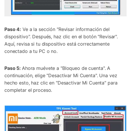
Controla tu teléfono con Dr.Fone
+50M usuarios y +17 años de confianza
Desbloquea, repara y protege tu teléfono
Recupera y transfiere datos fácilmente
Tecnología IA: sin conocimientos técnicos
Paso 4:
Ve a la sección "Revisar información del
dispositivo". Después, haz clic en el botón "Revisar".
Prueba Online
Abrir App
Aquí, revisa si tu dispositivo está correctamente
conectado a tu PC o no.
Paso 5:
Ahora muévete a "Bloqueo de cuenta". A
continuación, elige "Desactivar Mi Cuenta". Una vez
hecho esto, haz clic en "Desactivar Mi Cuenta" para
completar el proceso.