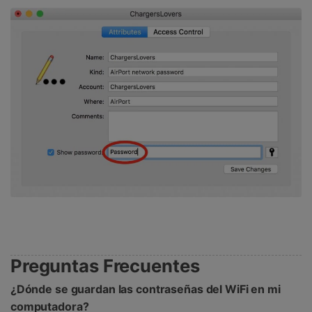
Preguntas Frecuentes
󠀰¿Dónde se guardan las contraseñas del WiFi en mi
computadora?󠀲󠀩󠀥󠀦󠀨󠀤󠀠󠀠󠀳