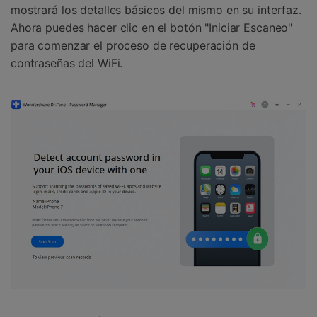
mostrará los detalles básicos del mismo en su interfaz.󠀲󠀩󠀥󠀦󠀨󠀣󠀣󠀠󠀳󠀰
Ahora puedes hacer clic en el botón "Iniciar Escaneo"
para comenzar el proceso de recuperación de
contraseñas del WiFi.󠀲󠀩󠀥󠀦󠀨󠀣󠀣󠀡󠀳