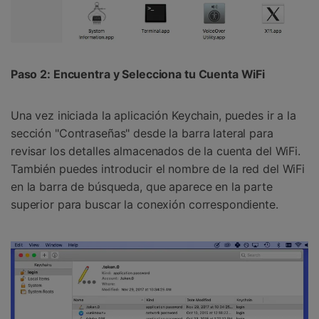
󠀰Paso 2: Encuentra y Selecciona tu Cuenta WiFi󠀲󠀩󠀥󠀦󠀨󠀣󠀨󠀨󠀨󠀳
󠀰Una vez iniciada la aplicación Keychain, puedes ir a la
sección "Contraseñas" desde la barra lateral para
revisar los detalles almacenados de la cuenta del WiFi.󠀲󠀩󠀥󠀦󠀨󠀣󠀨󠀩󠀳󠀰
También puedes introducir el nombre de la red del WiFi
en la barra de búsqueda, que aparece en la parte
superior para buscar la conexión correspondiente.󠀲󠀩󠀥󠀦󠀨󠀣󠀩󠀠󠀳