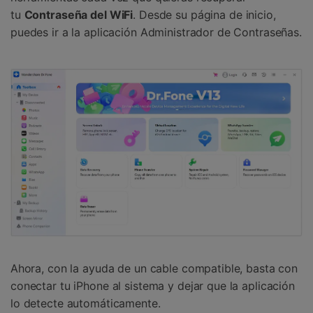
tu
Contraseña del WiFi
.󠀲󠀩󠀥󠀦󠀨󠀣󠀢󠀤󠀳󠀰 Desde su página de inicio,
puedes ir a la aplicación Administrador de Contraseñas.󠀲󠀩󠀥󠀦󠀨󠀣󠀢󠀥󠀳
󠀰Ahora, con la ayuda de un cable compatible, basta con
conectar tu iPhone al sistema y dejar que la aplicación
lo detecte automáticamente.󠀲󠀩󠀥󠀦󠀨󠀣󠀢󠀧󠀳