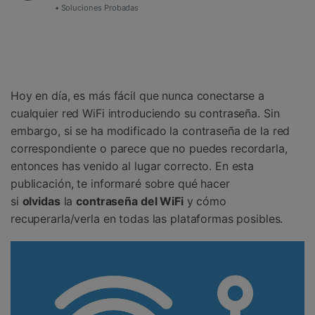
Gestor de Datos
• Soluciones Probadas
Iniciar sesión
Reparación de Móviles
Protección del Móvil
Hoy en día, es más fácil que nunca conectarse a
Encuentra Más Soluciones
cualquier red WiFi introduciendo su contraseña.󠀲󠀩󠀥󠀦󠀨󠀣󠀠󠀩󠀳󠀰 Sin
embargo, si se ha modificado la contraseña de la red
correspondiente o parece que no puedes recordarla,
entonces has venido al lugar correcto.󠀲󠀩󠀥󠀦󠀨󠀣󠀡󠀠󠀳󠀰 En esta
publicación, te informaré sobre qué hacer
si
olvidas
la
contraseña del WiFi
y cómo
recuperarla/verla en todas las plataformas posibles.󠀲󠀩󠀥󠀦󠀨󠀣󠀡󠀡󠀳