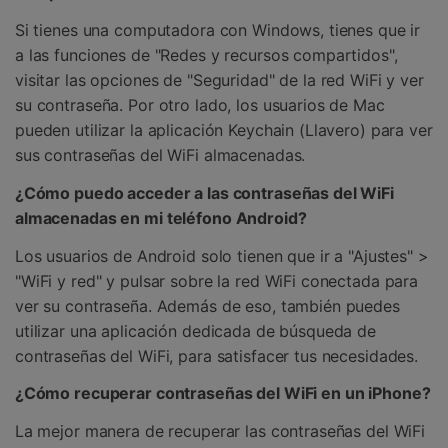
󠀰Si tienes una computadora con Windows, tienes que ir
a las funciones de "Redes y recursos compartidos",
visitar las opciones de "Seguridad" de la red WiFi y ver
su contraseña.󠀲󠀩󠀥󠀦󠀨󠀤󠀠󠀡󠀳󠀰 Por otro lado, los usuarios de Mac
pueden utilizar la aplicación Keychain (Llavero) para ver
sus contraseñas del WiFi almacenadas.
󠀰¿Cómo puedo acceder a las contraseñas del WiFi
almacenadas en mi teléfono Android?󠀲󠀩󠀥󠀦󠀨󠀤󠀠󠀣󠀳
󠀰Los usuarios de Android solo tienen que ir a "Ajustes" >
"WiFi y red" y pulsar sobre la red WiFi conectada para
ver su contraseña.󠀲󠀩󠀥󠀦󠀨󠀤󠀠󠀤󠀳󠀰 Además de eso, también puedes
utilizar una aplicación dedicada de búsqueda de
contraseñas del WiFi, para satisfacer tus necesidades.
󠀰¿Cómo recuperar contraseñas del WiFi en un iPhone?󠀲󠀩󠀥󠀦󠀨󠀤󠀠󠀦󠀳
󠀰La mejor manera de recuperar las contraseñas del WiFi