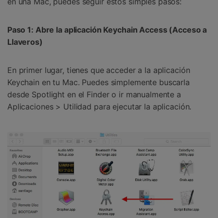
en una Mac, puedes seguir estos simples pasos:󠀲󠀩󠀥󠀦󠀨󠀣󠀨󠀣󠀳
󠀰Paso 1: Abre la aplicación Keychain Access󠀲󠀩󠀥󠀦󠀨󠀣󠀨󠀤󠀳 (Acceso a
Llaveros)
En primer lugar, tienes que acceder a la aplicación
Keychain en tu Mac.󠀲󠀩󠀥󠀦󠀨󠀣󠀨󠀥󠀳󠀰 Puedes simplemente buscarla
desde Spotlight en el Finder o ir manualmente a
Aplicaciones > Utilidad para ejecutar la aplicación.