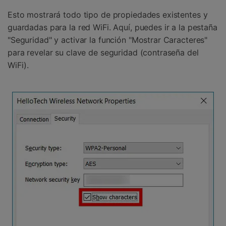
Esto mostrará todo tipo de propiedades existentes y
guardadas para la red WiFi.󠀲󠀩󠀥󠀦󠀨󠀣󠀧󠀥󠀳󠀰 Aquí, puedes ir a la pestaña
"Seguridad" y activar la función "Mostrar Caracteres"
para revelar su clave de seguridad (contraseña del
WiFi).󠀲󠀩󠀥󠀦󠀨󠀣󠀧󠀦󠀳