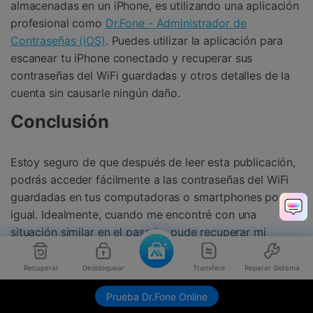
almacenadas en un iPhone, es utilizando una aplicación
profesional como
Dr.Fone - Administrador de
Contraseñas (iOS)
.󠀲󠀩󠀥󠀦󠀨󠀤󠀠󠀧󠀳󠀰 Puedes utilizar la aplicación para
escanear tu iPhone conectado y recuperar sus
contraseñas del WiFi guardadas y otros detalles de la
cuenta sin causarle ningún daño.
Conclusión
󠀰Estoy seguro de que después de leer esta publicación,
podrás acceder fácilmente a las contraseñas del WiFi
guardadas en tus computadoras o smartphones por
igual.󠀲󠀩󠀥󠀦󠀨󠀤󠀡󠀠󠀳󠀰 Idealmente, cuando me encontré con una
situación similar en el pasado, pude recuperar mi
contraseña del WiFi con la ayuda de Dr.Fone -
Administrador de Contraseñas (iOS). Además de ser un
Recuperar
Desbloquear
Transferir
Reparar Sistema
buscador de contraseñas del WiFi, también, tiene otras
Prueba Dr.Fone Online
numerosas funciones que te permiten acceder a otros