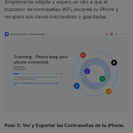
󠀰Simplemente relájate y espera un rato a que el
buscador de contraseñas WiFi, escanee tu iPhone y
recupere sus claves inaccesibles o guardadas.󠀲󠀩󠀥󠀦󠀨󠀣󠀣󠀣󠀳
󠀰Paso 3: Ver y Exportar las Contraseñas de tu iPhone󠀲󠀩󠀥󠀦󠀨󠀣󠀣󠀥󠀳.