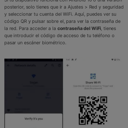
posterior, solo tienes que ir a Ajustes > Red y seguridad
y seleccionar tu cuenta del WiFi.󠀲󠀩󠀥󠀦󠀨󠀣󠀤󠀨󠀳󠀰 Aquí, puedes ver su
código QR y pulsar sobre el, para ver la contraseña de
la red.󠀲󠀩󠀥󠀦󠀨󠀣󠀤󠀩󠀳󠀰 Para acceder a la
contraseña del WiFi
, tienes
que introducir el código de acceso de tu teléfono o
pasar un escáner biométrico.