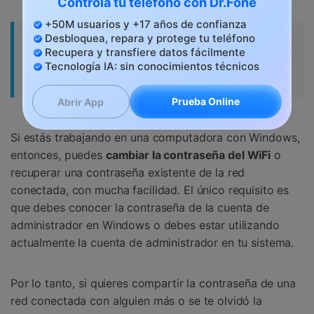
Controla tu teléfono con Dr.Fone
+50M usuarios y +17 años de confianza
Desbloquea, repara y protege tu teléfono
󠀰Parte 3: ¿Cómo Ver tus Contraseñas
Recupera y transfiere datos fácilmente
del WiFi en una Computadora con
Tecnología IA: sin conocimientos técnicos
Windows?󠀲󠀩󠀥󠀦󠀨󠀣󠀡󠀥󠀳
Prueba Online
Abrir App
Si estás trabajando en una computadora con Windows,
entonces, puedes
cambiar la contraseña del WiFi
o
recuperar una contraseña existente de la red
conectada, con mucha facilidad. El único requisito es
que debes conocer la contraseña de la cuenta de
administrador en Windows o debes estar utilizando
actualmente la cuenta de administrador en tu sistema.󠀲󠀩󠀥󠀦󠀨󠀣󠀦󠀠󠀳
󠀰Por lo tanto, si quieres compartir la contraseña de una
red conectada con alguien más o se te olvidó la