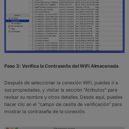
󠀰Paso 3: Verifica la Contraseña del WiFi Almacenada󠀲󠀩󠀥󠀦󠀨󠀣󠀩󠀢󠀳
Después de seleccionar la conexión WiFi, puedes ir a
sus propiedades, y visitar la sección "Atributos" para
revisar su nombre y otros detalles.󠀲󠀩󠀥󠀦󠀨󠀣󠀩󠀣󠀳󠀰 Desde aquí, puedes
hacer clic en el "campo de casilla de verificación" para
mostrar la contraseña de la conexión.