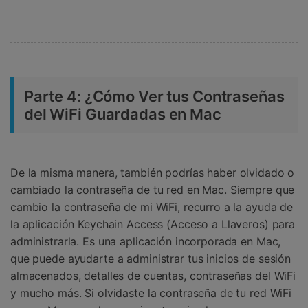
󠀰Parte 4: ¿Cómo Ver tus Contraseñas
del WiFi Guardadas en Mac
De la misma manera, también podrías haber olvidado o
cambiado la contraseña de tu red en Mac.󠀲󠀩󠀥󠀦󠀨󠀣󠀨󠀠󠀳󠀰 Siempre que
cambio la contraseña de mi WiFi, recurro a la ayuda de
la aplicación Keychain Access (Acceso a Llaveros) para
administrarla󠀲󠀩󠀥󠀦󠀨󠀣󠀨󠀡󠀳󠀰. Es una aplicación incorporada en Mac,
que puede ayudarte a administrar tus inicios de sesión
almacenados, detalles de cuentas, contraseñas del WiFi
y mucho más.󠀲󠀩󠀥󠀦󠀨󠀣󠀨󠀢󠀳󠀰 Si olvidaste la contraseña de tu red WiFi