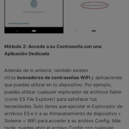
󠀰Método 2: Accede a su Contraseña con una
Aplicación Dedicada󠀲󠀩󠀥󠀦󠀨󠀣󠀥󠀢󠀳
Además de lo anterior, también existen
otros
buscadores de contraseñas WiFi
y aplicaciones
que puedes utilizar en tu dispositivo.󠀲󠀩󠀥󠀦󠀨󠀣󠀥󠀣󠀳󠀰 Por ejemplo,
puedes utilizar cualquier explorador de archivos fiable
(como ES File Explorer) para satisfacer tus
necesidades.󠀲󠀩󠀥󠀦󠀨󠀣󠀥󠀤󠀳󠀰 Solo tienes que ejecutar el Explorador de
archivos ES e ir a su Almacenamiento de dispositivo >
Sistema > WiFi para acceder a su archivo Config. Más
tarde, puedes abrir el archivo Config con cualquier