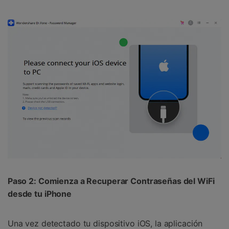
󠀰Paso 2: Comienza a Recuperar Contraseñas del WiFi
desde tu iPhone󠀲󠀩󠀥󠀦󠀨󠀣󠀢󠀩󠀳
󠀰Una vez detectado tu dispositivo iOS, la aplicación