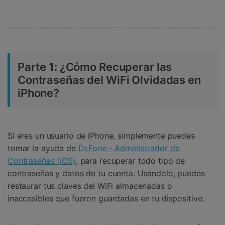
󠀰Parte 1: ¿Cómo Recuperar las
Contraseñas del WiFi Olvidadas en
iPhone?󠀲󠀩󠀥󠀦󠀨󠀣󠀡󠀣󠀳
Si eres un usuario de iPhone, simplemente puedes
tomar la ayuda de
Dr.Fone - Administrador de
Contraseñas (iOS)
, para recuperar todo tipo de
contraseñas y datos de tu cuenta. Usándolo, puedes
restaurar tus claves del WiFi almacenadas o
inaccesibles que fueron guardadas en tu dispositivo.󠀲󠀩󠀥󠀦󠀨󠀣󠀡󠀩󠀳