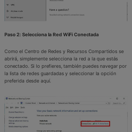
Paso 2: Selecciona la Red WiFi Conectada󠀲󠀩󠀥󠀦󠀨󠀣󠀦󠀧󠀳
Como el Centro de Redes y Recursos Compartidos se
abrirá, simplemente selecciona la red a la que estás
conectado.󠀲󠀩󠀥󠀦󠀨󠀣󠀦󠀨󠀳󠀰 Si lo prefieres, también puedes navegar por
la lista de redes guardadas y seleccionar la opción
preferida desde aquí.