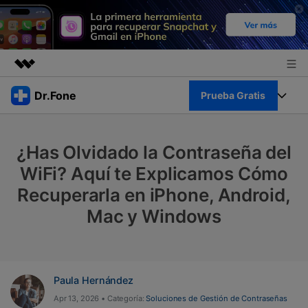
Productos destacados
Dr.Fone
Prueba Gratis
Creatividad digital con AIGC
Empresas
Kit Completo
Utilidades
¿Has Olvidado la Contraseña del
Resumen
Quiénes somos
Ver Kit Completo >
WiFi? Aquí te Explicamos Cómo
Productos
Soluciones
Recuperarla en iPhone, Android,
Sala de prensa
Para PC
Recursos
Mac y Windows
Tienda
Para Celular
Descubre lo mejor de Dr.Fone
Blog
Herramientas Online
Guías
Paula Hernández
Transferencia de Datos
Desbloqueo FRP en Android 16
Apr 13, 2026 • Categoría:
Soluciones de Gestión de Contraseñas
Más
Soporte