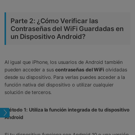
󠀰Parte 2: ¿Cómo Verificar las
Contraseñas del WiFi Guardadas en
un Dispositivo Android?󠀲󠀩󠀥󠀦󠀨󠀣󠀡󠀤󠀳
󠀰Al igual que iPhone, los usuarios de Android también
pueden acceder a sus
contraseñas del WiFi
olvidadas
desde su dispositivo.󠀲󠀩󠀥󠀦󠀨󠀣󠀤󠀥󠀳󠀰 Para verlas puedes acceder a la
función nativa del dispositivo o utilizar cualquier
solución de terceros.󠀲󠀩󠀥󠀦󠀨󠀣󠀤󠀦󠀳
󠀰Método 1: Utiliza la función integrada de tu dispositivo
ñas
Android󠀲󠀩󠀥󠀦󠀨󠀣󠀤󠀧󠀳
󠀰Si tu dispositivo funciona con Android 10 o una versión