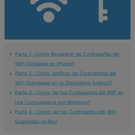
󠀰Parte 1: ¿Cómo Recuperar las Contraseñas del
WiFi Olvidadas en iPhone?󠀲󠀩󠀥󠀦󠀨󠀣󠀡󠀣󠀳
󠀰Parte 2: ¿Cómo Verificar las Contraseñas del
WiFi Guardadas en un Dispositivo Android?󠀲󠀩󠀥󠀦󠀨󠀣󠀡󠀤󠀳
󠀰Parte 3: ¿Cómo Ver tus Contraseñas del WiFi en
una Computadora con Windows?󠀲󠀩󠀥󠀦󠀨󠀣󠀡󠀥󠀳
󠀰Parte 4: ¿Cómo Ver tus Contraseñas del WiFi
Guardadas en Mac