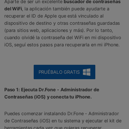
󠀰Aparte de ser un excelente
buscador de contraseñas
del WiFi
, la aplicación también puede ayudarte a
recuperar el ID de Apple que está vinculado al
dispositivo de destino y otras contraseñas guardadas
(para sitios web, aplicaciones y más).󠀲󠀩󠀥󠀦󠀨󠀣󠀢󠀠󠀳 Por lo tanto,
cuando olvidé la contraseña del WiFi en mi dispositivo
iOS, seguí estos pasos para recuperarla en mi iPhone.
PRUÉBALO GRATIS
󠀰Paso 1: Ejecuta Dr.Fone - Administrador de
Contraseñas (iOS) y conecta tu iPhone󠀲󠀩󠀥󠀦󠀨󠀣󠀢󠀣󠀳.
󠀰Puedes comenzar instalando Dr.Fone - Administrador
de Contraseñas (iOS) en tu sistema y ejecutar el kit de
herramientas cada vez que quieras recuperar