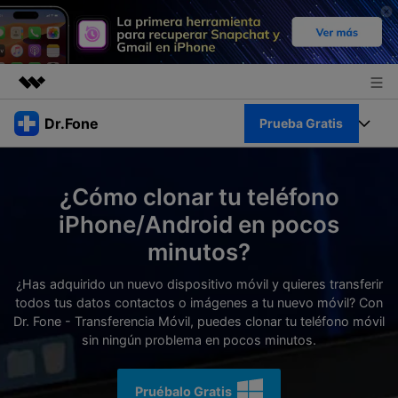
Productos destacados
Dr.Fone
Prueba Gratis
Creatividad digital con AIGC
Empresas
Kit Completo
Utilidades
¿Cómo clonar tu teléfono
Resumen
Quiénes somos
Ver Kit Completo >
iPhone/Android en pocos
Productos
Soluciones
minutos?
Sala de prensa
Para PC
Recursos
¿Has adquirido un nuevo dispositivo móvil y quieres transferir
Tienda
todos tus datos contactos o imágenes a tu nuevo móvil? Con
Para Celular
Descubre lo mejor de Dr.Fone
Dr. Fone - Transferencia Móvil, puedes clonar tu teléfono móvil
Blog
sin ningún problema en pocos minutos.
Herramientas Online
Guías
Transferencia de Datos
Desbloqueo FRP en Android 16
Más
Pruébalo Gratis
Soporte