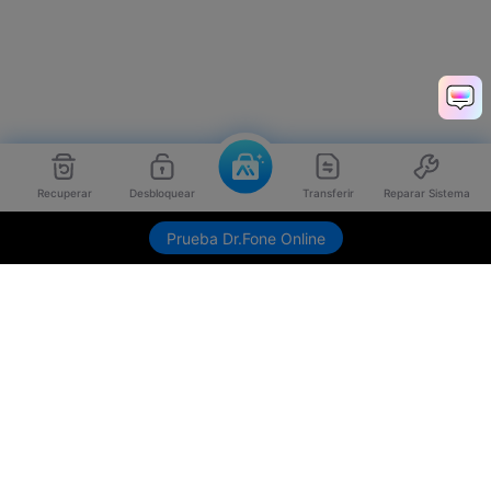
Recuperar
Desbloquear
Transferir
Reparar Sistema
Envíame link de descarga
Prueba Dr.Fone Online
Productos
Wondershare