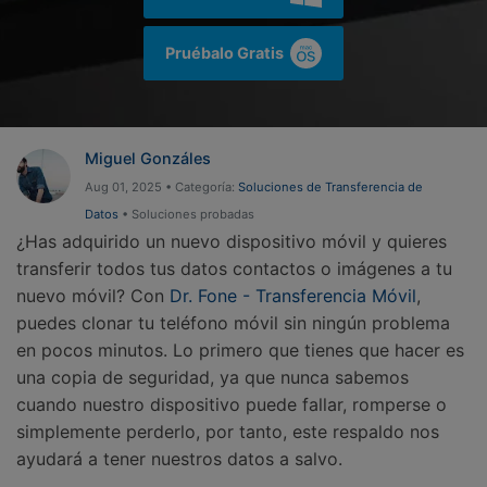
Gestor de Datos
Iniciar sesión
Reparación de Móviles
Pruébalo Gratis
Protección del Móvil
Miguel Gonzáles
Encuentra Más Soluciones
Aug 01, 2025 • Categoría:
Soluciones de Transferencia de
Datos
• Soluciones probadas
¿Has adquirido un nuevo dispositivo móvil y quieres
transferir todos tus datos contactos o imágenes a tu
nuevo móvil? Con
Dr. Fone - Transferencia Móvil
,
puedes clonar tu teléfono móvil sin ningún problema
en pocos minutos. Lo primero que tienes que hacer es
una copia de seguridad, ya que nunca sabemos
cuando nuestro dispositivo puede fallar, romperse o
simplemente perderlo, por tanto, este respaldo nos
ayudará a tener nuestros datos a salvo.