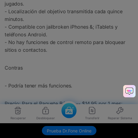
jugados.
- Localización del objetivo transmitida cada quince
minutos.
- Compatible con jailbroken iPhones &; iTablets y
teléfonos Android.
- No hay funciones de control remoto para bloquear
sitios o contactos.
Contras
- Podría tener más funciones.
Precio: Para el Paquete Básico -- $14.95 por 1 mes;
Versión Pro -- $19.95 por 1 mes.
Recuperar
Desbloquear
Transferir
Reparar Sistema
Descargable en http://www.Mobilespyagent.Com/
Prueba Dr.Fone Online