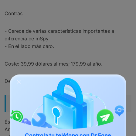
Contras
- Carece de varias características importantes a
diferencia de mSpy.
- En el lado más caro.
Coste: 39,99 dólares al mes; 179,99 al año.
Descargable en http://ikeymonitorapp.com
5. PhoneSheriff
Éste es compatible con cualquier teléfono iPhone,
Android y Blackberry, así como con el iPad y el iPad