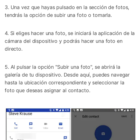
3. Una vez que hayas pulsado en la sección de fotos,
tendrás la opción de subir una foto o tomarla.
4. Si eliges hacer una foto, se iniciará la aplicación de la
cámara del dispositivo y podrás hacer una foto en
directo.
5. Al pulsar la opción "Subir una foto", se abrirá la
Controla tu teléfono con Dr.Fone
galería de tu dispositivo. Desde aquí, puedes navegar
+50M usuarios y +17 años de confianza
hasta la ubicación correspondiente y seleccionar la
Desbloquea, repara y protege tu teléfono
foto que deseas asignar al contacto.
Recupera y transfiere datos fácilmente
Tecnología IA: sin conocimientos técnicos
Prueba Online
Abrir App