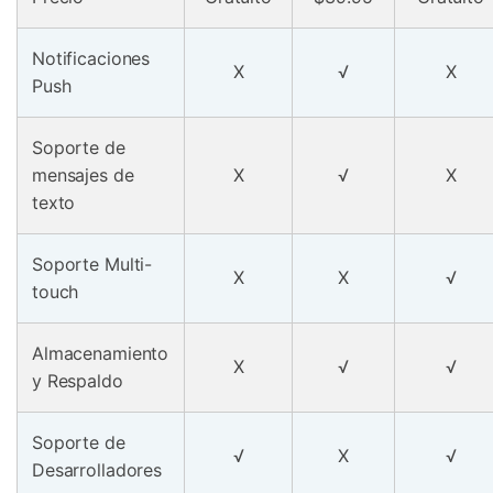
Notificaciones
X
√
X
Push
Soporte de
mensajes de
X
√
X
texto
Soporte Multi-
X
X
√
touch
Almacenamiento
X
√
√
y Respaldo
Soporte de
√
X
√
Desarrolladores