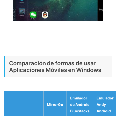
Comparación de formas de usar
Aplicaciones Móviles en Windows
Emulador
Emulador
MirrorGo
de Android
Andy
BlueStacks
Android