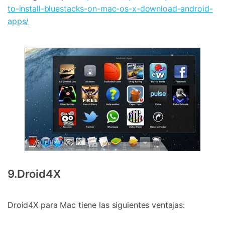
to-install-bluestacks-on-mac-os-x-download-android-
apps/
9.Droid4X
Droid4X para Mac tiene las siguientes ventajas: