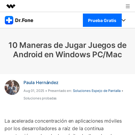
Productos destacados
Dr.Fone
Prueba Gratis
Creatividad digital con AIGC
Empresas
Kit Completo
Utilidades
10 Maneras de Jugar Juegos de
Resumen
Quiénes somos
Ver Kit Completo >
Android en Windows PC/Mac
Productos
Soluciones
Sala de prensa
Para PC
Recursos
Tienda
Para Celular
Paula Hernández
Descubre lo mejor de Dr.Fone
Blog
Aug 01, 2025 • Presentado en:
Soluciones Espejo de Pantalla
•
Herramientas Online
Soluciones probadas
Guías
Transferencia de Datos
Desbloqueo FRP en Android 16
Más
Soporte
Gestor de Datos
La acelerada concentración en aplicaciones móviles
Iniciar sesión
por los desarrolladores a raíz de la continua
Reparación de Móviles