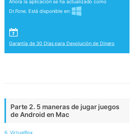
Controla tu teléfono con Dr.Fone
Ahora la aplicación se ha actualizado como
+50M usuarios y +17 años de confianza
Dr.Fone. Está disponible en:
Desbloquea, repara y protege tu teléfono
Recupera y transfiere datos fácilmente
Tecnología IA: sin conocimientos técnicos
Garantía de 30 Días para Devolución de Dinero
Prueba Online
Abrir App
Parte 2. 5 maneras de jugar juegos
de Android en Mac
6. VirtualBox