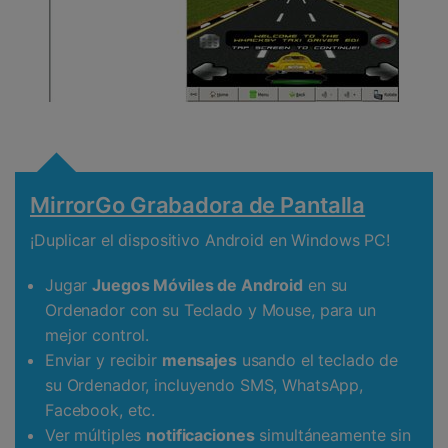
MirrorGo Grabadora de Pantalla
¡Duplicar el dispositivo Android en Windows PC!
Jugar
Juegos Móviles de Android
en su
Ordenador con su Teclado y Mouse, para un
mejor control.
Enviar y recibir
mensajes
usando el teclado de
su Ordenador, incluyendo SMS, WhatsApp,
Facebook, etc.
Ver múltiples
notificaciones
simultáneamente sin