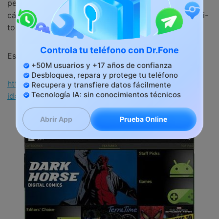
permite desarrolladores, no tiene integración de
cámara, no tiene notificaciones push ni pantallas multi-
touch.
Controla tu teléfono con Dr.Fone
Está disponible para Windows.
+50M usuarios y +17 años de confianza
Desbloquea, repara y protege tu teléfono
https://drive.google.com/folderview?
Recupera y transfiere datos fácilmente
Tecnología IA: sin conocimientos técnicos
id=0BxKzTODvot0bYnZ2VFBGejhFRDQ&usp=sharing
Prueba Online
Abrir App