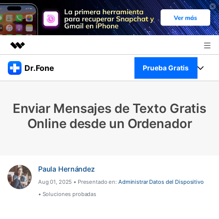
Productos destacados
Dr.Fone
Prueba Gratis
Creatividad digital con AIGC
Empresas
Kit Completo
Utilidades
Enviar Mensajes de Texto Gratis
Resumen
Quiénes somos
Ver Kit Completo >
Online desde un Ordenador
Productos
Soluciones
Sala de prensa
Para PC
Recursos
Tienda
Para Celular
Paula Hernández
Descubre lo mejor de Dr.Fone
Blog
Aug 01, 2025 • Presentado en:
Administrar Datos del Dispositivo
Herramientas Online
• Soluciones probadas
Guías
Transferencia de Datos
Desbloqueo FRP en Android 16
Más
Soporte