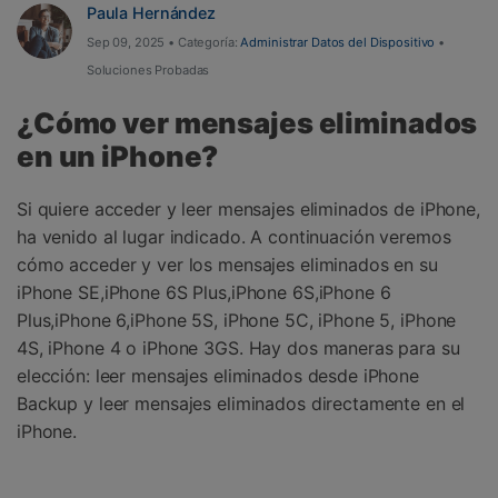
Paula Hernández
Herramientas Online
Guías
Sep 09, 2025 • Categoría:
Administrar Datos del Dispositivo
•
Transferencia de Datos
Desbloqueo FRP en Android 16
Soluciones Probadas
Más
Soporte
Gestor de Datos
¿Cómo ver mensajes eliminados
Iniciar sesión
Reparación de Móviles
en un iPhone?
Protección del Móvil
Si quiere acceder y leer mensajes eliminados de iPhone,
ha venido al lugar indicado. A continuación veremos
cómo acceder y ver los mensajes eliminados en su
Encuentra Más Soluciones
iPhone SE,iPhone 6S Plus,iPhone 6S,iPhone 6
Plus,iPhone 6,iPhone 5S, iPhone 5C, iPhone 5, iPhone
4S, iPhone 4 o iPhone 3GS. Hay dos maneras para su
elección: leer mensajes eliminados desde iPhone
Backup y leer mensajes eliminados directamente en el
iPhone.