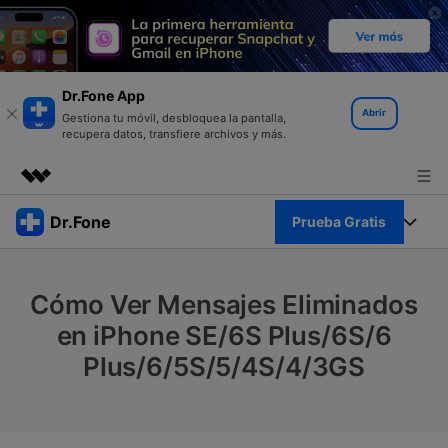
Dr.Fone App
Abrir
Gestiona tu móvil, desbloquea la pantalla,
recupera datos, transfiere archivos y más.
Productos destacados
Dr.Fone
Prueba Gratis
Creatividad digital con AIGC
Empresas
Kit Completo
Utilidades
Cómo Ver Mensajes Eliminados
Resumen
Quiénes somos
Ver Kit Completo >
en iPhone SE/6S Plus/6S/6
Productos
Soluciones
Plus/6/5S/5/4S/4/3GS
Sala de prensa
Para PC
Recursos
Tienda
Para Celular
Descubre lo mejor de Dr.Fone
Blog