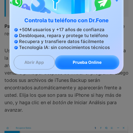
Solución 2: Cómo leer mensajes de
texto desde iTunes backup
Controla tu teléfono con Dr.Fone
Paso 1
. Elija un modo de recuperación y un archivo de
+50M usuarios y +17 años de confianza
respaldo
Desbloquea, repara y protege tu teléfono
Recupera y transfiere datos fácilmente
Tecnología IA: sin conocimientos técnicos
Usando esta manera, no necesita conectar su iPhone a
la computadora. Haga clic en
Recuperar desde
Prueba Online
Abrir App
archivos de iTunes Backup
en la parte superior de la
ventana principal después de iniciar el programa. Luego
todos sus archivos de iTunes Backup serán
encontrados automáticamente y aparecerán frente a
usted. Elija los que son para su iPhone si hay más de
uno, y haga clic en el
botón de
Iniciar Análisis para
avanzar.