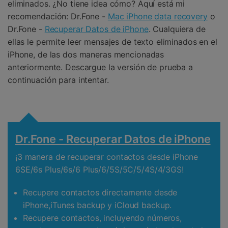
eliminados. ¿No tiene idea cómo? Aquí está mi
recomendación: Dr.Fone -
Mac iPhone data recovery
o
Dr.Fone -
Recuperar Datos de iPhone
. Cualquiera de
ellas le permite leer mensajes de texto eliminados en el
iPhone, de las dos maneras mencionadas
anteriormente. Descargue la versión de prueba a
continuación para intentar.
Dr.Fone - Recuperar Datos de iPhone
¡3 manera de recuperar contactos desde iPhone
6SE/6s Plus/6s/6 Plus/6/5S/5C/5/4S/4/3GS!
Recupere contactos directamente desde
iPhone,iTunes backup y iCloud backup.
Recupere contactos, incluyendo números,