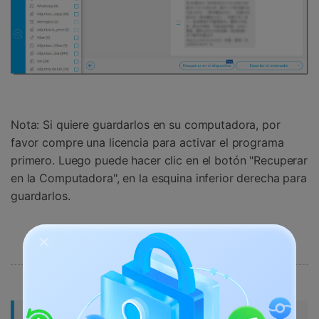
Nota: Si quiere guardarlos en su computadora, por
favor compre una licencia para activar el programa
primero. Luego puede hacer clic en el botón "Recuperar
en la Computadora", en la esquina inferior derecha para
guardarlos.