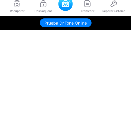
Recuperar
Desbloquear
Transferir
Reparar Sistema
Envíame link de descarga
Prueba Dr.Fone Online
Productos
Wondershare
Explorar IA
Centro de soporte