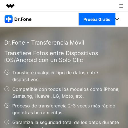
Productos destacados
Dr.Fone
Prueba Gratis
Creatividad digital con AIGC
Empresas
Kit Completo
Utilidades
Dr.Fone - Transferencia Móvil
Resumen
Quiénes somos
Ver Kit Completo >
Productos
Transfiere Fotos entre Dispositivos
Soluciones
iOS/Android con un Solo Clic
Sala de prensa
Para PC
Recursos
Transfiere cualquier tipo de datos entre
Tienda
Para Celular
dispositivos.
Descubre lo mejor de Dr.Fone
Blog
Compatible con todos los modelos como iPhone,
Herramientas Online
Guías
Samsung, Huawei, LG, Moto, etc.
Transferencia de Datos
Desbloqueo FRP en Android 16
Más
Proceso de transferencia 2-3 veces más rápido
Soporte
Gestor de Datos
que otras herramientas.
Iniciar sesión
Reparación de Móviles
Garantiza la seguridad total de los datos durante