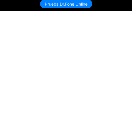
Prueba Dr.Fone Online
Productos
Wondershare
Explorar IA
Centro de soporte