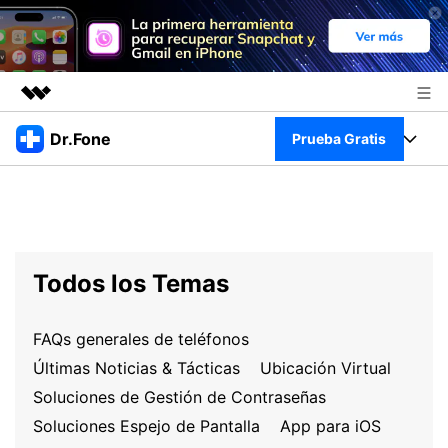
Productos destacados
Dr.Fone
Prueba Gratis
Creatividad digital con AIGC
Empresas
Kit Completo
Utilidades
Resumen
Quiénes somos
Ver Kit Completo >
Productos
Soluciones
Todos los Temas
Sala de prensa
Para PC
Recursos
Tienda
FAQs generales de teléfonos
Para Celular
Descubre lo mejor de Dr.Fone
Blog
Últimas Noticias & Tácticas
Ubicación Virtual
Herramientas Online
Soluciones de Gestión de Contraseñas
Guías
Transferencia de Datos
Desbloqueo FRP en Android 16
Soluciones Espejo de Pantalla
App para iOS
Más
Soporte