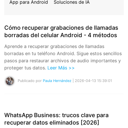
Gestor de Datos
App para Android
Soluciones de IA
Iniciar sesión
Reparación de Móviles
Protección del Móvil
Cómo recuperar grabaciones de llamadas
borradas del celular Android - 4 métodos
Encuentra Más Soluciones
Aprende a recuperar grabaciones de llamadas
borradas en tu teléfono Android. Sigue estos sencillos
pasos para restaurar archivos de audio importantes y
proteger tus datos.
Leer Más >>
Publicado por
Paula Hernández
| 2026-04-13 15:39:01
WhatsApp Business: trucos clave para
recuperar datos eliminados [2026]