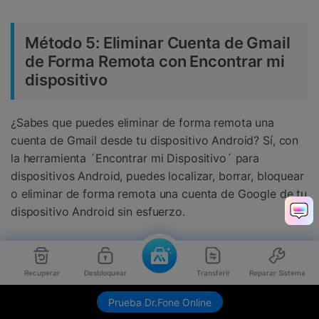
Método 5: Eliminar Cuenta de Gmail
de Forma Remota con Encontrar mi
dispositivo
¿Sabes que puedes eliminar de forma remota una
cuenta de Gmail desde tu dispositivo Android? Sí, con
la herramienta ´Encontrar mi Dispositivo´ para
dispositivos Android, puedes localizar, borrar, bloquear
o eliminar de forma remota una cuenta de Google de tu
dispositivo Android sin esfuerzo.
Pasos para eliminar la cuenta de Gmail de forma
remota mediante Encontrar mi Dispositivo
Recuperar
Desbloquear
Transferir
Reparar Sistema
Prueba Dr.Fone Online
Paso 1:
Visita el sitio web oficial
Encontrar mi