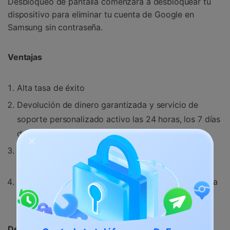
Desbloqueo de pantalla comenzará a desbloquear tu
dispositivo para eliminar tu cuenta de Google en
Samsung sin contraseña.
Ventajas
Alta tasa de éxito
Devolución de dinero garantizada y servicio de
soporte personalizado activo las 24 horas, los 7 días
de la semana.
Omite y elimina de manera eficiente todo tipo de
contraseñas y bloqueos de pantalla.
Interfaz de usuario limpia y muy intuitiva que facilita
la navegación.
Desventajas