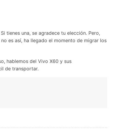
Contáctanos
BFCM
HEIC a JPG
Ubicación Virtual
 usado
e
on
Cambio de ubicación iOS y
Android
i tienes una, se agradece tu elección. Pero,
i no es así, ha llegado el momento de migrar los
so, hablemos del Vivo X60 y sus
il de transportar.