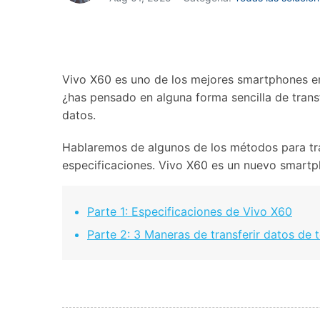
Transferir datos iPhone
Res
Reparación 
Transferir datos Samsung
Res
Comienza online ahora
Pruébalo Gratis
Transferir datos Huawei
Res
Solucionar erro
Transferir WhatsApp Business
Día
Vivo X60 es uno de los mejores smartphones en 
¿has pensado en alguna forma sencilla de transf
datos.
Comienza online ahora
Comienza online ahora
Hablaremos de algunos de los métodos para tra
Comienza online ahora
especificaciones. Vivo X60 es un nuevo smartpho
Parte 1: Especificaciones de Vivo X60
Parte 2: 3 Maneras de transferir datos de 