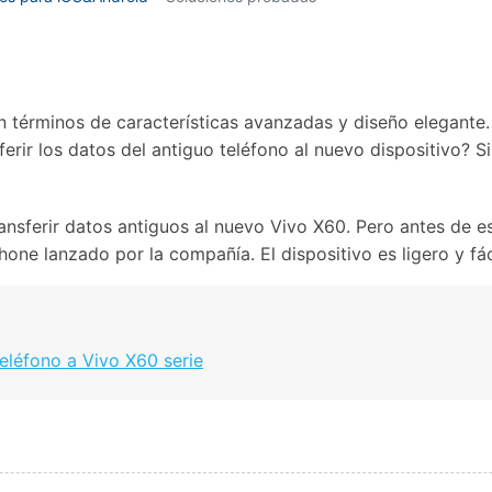
Borrador de Datos
paldar SMS iPhone
Marketing WhatsApp 
Convierte varias fotos 
de iTunes
paldar y restaurar WhatsApp
Guía para vender móvil
Borrador de
Borrador d
Pruébalo Gratis
gratis
taurar WhatsApp Google Drive
Día Nacional de Pokém
iPhone
Android
res de iTunes
 Mundial del Backup
términos de características avanzadas y diseño elegante. S
erir los datos del antiguo teléfono al nuevo dispositivo? S
nsferir datos antiguos al nuevo Vivo X60. Pero antes de e
ne lanzado por la compañía. El dispositivo es ligero y fác
teléfono a Vivo X60 serie