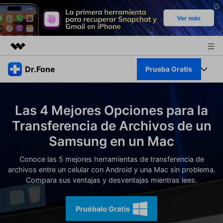
Productos destacados
Dr.Fone
Prueba Gratis
Creatividad digital con AIGC
Empresas
Kit Completo
Utilidades
Las 4 Mejores Opciones para la
Resumen
Quiénes somos
Ver Kit Completo >
Transferencia de Archivos de un
Productos
Soluciones
Samsung en un Mac
Sala de prensa
Para PC
Recursos
Conoce las 5 mejores herramientas de transferencia de
Tienda
archivos entre un celular con Android y una Mac sin problema.
Para Celular
Descubre lo mejor de Dr.Fone
Compara sus ventajas y desventajas mientras lees.
Blog
Herramientas Online
Guías
Transferencia de Datos
Pruébalo Gratis
Desbloqueo FRP en Android 16
Más
Soporte