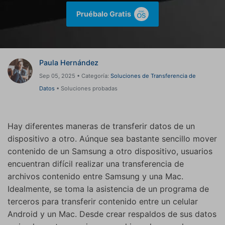
Gestor de Datos
Pruébalo Gratis
Iniciar sesión
Reparación de Móviles
Protección del Móvil
Paula Hernández
Sep 05, 2025 • Categoría:
Soluciones de Transferencia de
Encuentra Más Soluciones
Datos
• Soluciones probadas
Hay diferentes maneras de transferir datos de un
dispositivo a otro. Aúnque sea bastante sencillo mover
contenido de un Samsung a otro dispositivo, usuarios
encuentran difícil realizar una transferencia de
archivos contenido entre Samsung y una Mac.
Idealmente, se toma la asistencia de un programa de
terceros para transferir contenido entre un celular
Android y un Mac. Desde crear respaldos de sus datos