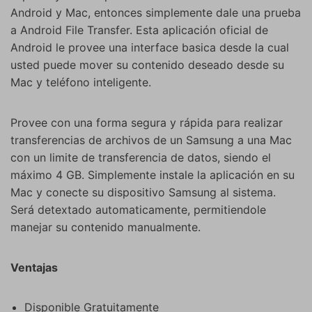
Android y Mac, entonces simplemente dale una prueba
a Android File Transfer. Esta aplicación oficial de
Android le provee una interface basica desde la cual
usted puede mover su contenido deseado desde su
Mac y teléfono inteligente.
Provee con una forma segura y rápida para realizar
Controla tu teléfono con Dr.Fone
transferencias de archivos de un Samsung a una Mac
+50M usuarios y +17 años de confianza
con un limite de transferencia de datos, siendo el
Desbloquea, repara y protege tu teléfono
máximo 4 GB. Simplemente instale la aplicación en su
Recupera y transfiere datos fácilmente
Mac y conecte su dispositivo Samsung al sistema.
Tecnología IA: sin conocimientos técnicos
Será detextado automaticamente, permitiendole
manejar su contenido manualmente.
Prueba Online
Abrir App
Ventajas
Disponible Gratuitamente